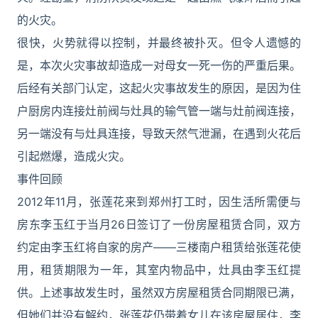
的火灾。
很快，火势就得以控制，并最终被扑灭。但令人遗憾的
是，本次火灾事故却造成一对母女一死一伤的严重后果。
后经有关部门认定，这起火灾事故发生的原因，是因为住
户厨房内连接灶前阀与灶具的输气管一端与灶前阀连接，
另一端没有与灶具连接，导致天然气泄漏，在遇到火花后
引起燃爆，造成火灾。
事件回顾
2012年11月，张莲花来到郑州打工时，因生活所需便与
房东李玉红于当月26日签订了一份房屋租赁合同，双方
约定由李玉红将自家的房产——三楼南户租赁给张莲花使
用，租赁期限为一年，其室内物品中，灶具由李玉红提
供。上述事故发生时，虽然双方房屋租赁合同期限已满，
但她们并没有解约，张莲花仍带着女儿在该房屋居住，李