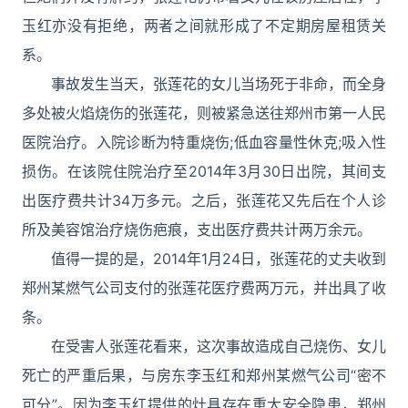
玉红亦没有拒绝，两者之间就形成了不定期房屋租赁关
系。
事故发生当天，张莲花的女儿当场死于非命，而全身
多处被火焰烧伤的张莲花，则被紧急送往郑州市第一人民
医院治疗。入院诊断为特重烧伤;低血容量性休克;吸入性
损伤。在该院住院治疗至2014年3月30日出院，其间支
出医疗费共计34万多元。之后，张莲花又先后在个人诊
所及美容馆治疗烧伤疤痕，支出医疗费共计两万余元。
值得一提的是，2014年1月24日，张莲花的丈夫收到
郑州某燃气公司支付的张莲花医疗费两万元，并出具了收
条。
在受害人张莲花看来，这次事故造成自己烧伤、女儿
死亡的严重后果，与房东李玉红和郑州某燃气公司“密不
可分”。因为李玉红提供的灶具存在重大安全隐患，郑州