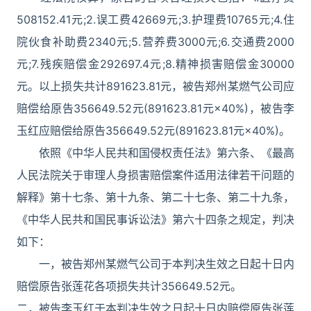
508152.41元;2.误工费42669元;3.护理费10765元;4.住
院伙食补助费2340元;5.营养费3000元;6.交通费2000
元;7.残疾赔偿金292697.4元;8.精神损害赔偿金30000
元。以上损失共计891623.81元，被告郑州某燃气公司应
赔偿给原告356649.52元(891623.81元×40%)，被告李
玉红应赔偿给原告356649.52元(891623.81元×40%)。
依照《中华人民共和国侵权责任法》第六条、《最高
人民法院关于审理人身损害赔偿案件适用法律若干问题的
解释》第十七条、第十九条、第二十七条、第二十九条，
《中华人民共和国民事诉讼法》第六十四条之规定，判决
如下：
一，被告郑州某燃气公司于本判决生效之日起十日内
赔偿原告张莲花各项损失共计356649.52元。
二，被告李玉红于本判决生效之日起十日内赔偿原告张莲