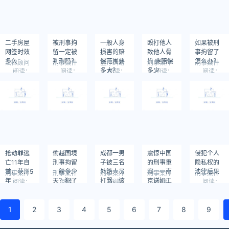
二手房屋
被刑事拘
一般人身
殴打他人
如果被刑
网签时效
留一定被
损害的赔
致他人骨
事拘留了
多久
判刑吗？
偿范围要
折,要赔偿
怎么办？
法律顾问
刑事案件
医疗纠纷
刑事案件
刑事案件
多大？
多少
阅读：
阅读：
阅读：
阅读：
阅读：
724
776
875
778
800
抢劫罪逃
偷越国境
成都一男
震惊中国
侵犯个人
亡11年自
刑事拘留
子被三名
的刑事重
隐私权的
首，获刑5
一般多少
外籍人员
案——南
法律后果
刑事案件
刑事案件
刑事案件
刑事案件
刑事案件
年
天？犯了
打骂，该
京送奶工
阅读：
阅读：
阅读：
阅读：
阅读：
1137
683
815
1107
693
什么罪？
怎么判？
奸杀单身
女孩案
1
2
3
4
5
6
7
8
9