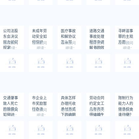
公司法股
未成年劳
医疗事故
道路交通
寻衅滋事
东会决议
动安全如
和解协议
事故处理
罪的主观
效力如何
何保护
怎么写
程序中调
方面
法律顾问
法律顾问
法律顾问
法律顾问
法律顾问
规定
解书的效
阅读：
阅读：
阅读：
阅读：
阅读：
691
726
1506
641
849
力问题
交通肇事
市企业上
具体怎样
劳动合同
限制行为
致人死亡
市奖励暂
办理托收
约定女工
能力人的
的赔偿金
行办法
承付方式
几年内不
继承权由
法律顾问
法律顾问
法律顾问
法律顾问
法律顾问
如何计
下的逾期
得结婚生
谁行使？
阅读：
阅读：
阅读：
阅读：
阅读：
768
639
720
1030
782
算？
付款
子否则付
违约金有
效吗