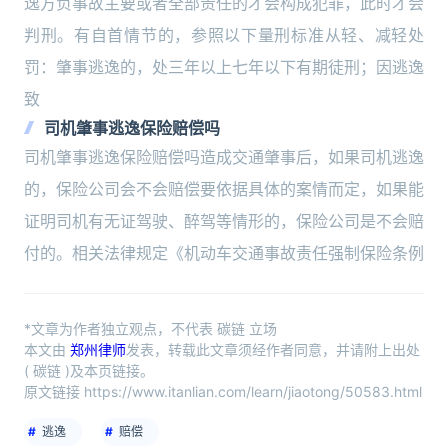
逸方负事故主要或者全部责任的才会构成犯罪，此时才会
判刑。有自首情节的，参照以下量刑标准从轻、减轻处
罚：肇事逃逸的，处三年以上七年以下有期徒刑；因逃逸
致
司机肇事逃逸保险赔偿吗
司机肇事逃逸保险赔偿吗造成交通肇事后，如果司机逃逸
的，保险公司会不会赔偿要依据具体的案情而定，如果能
证明司机有无证驾驶、醉驾等情形的，保险公司是不会赔
付的。相关法律规定《机动车交通事故责任强制保险条例
*文章为作者独立观点，不代表 碳链 立场
本文由
郑州律师
发表，转载此文章须经作者同意，并请附上出处
( 碳链 )及本页链接。
原文链接 https://www.itanlian.com/learn/jiaotong/50583.html
逃逸
赔偿