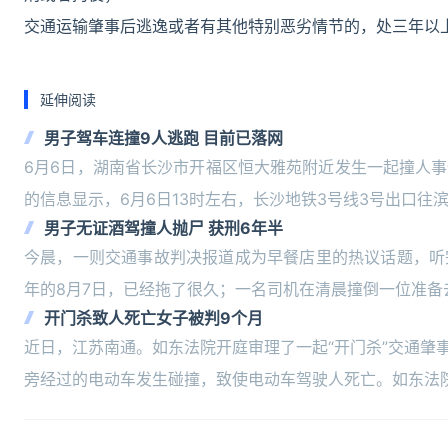
交通运输肇事后逃逸或者有其他特别恶劣情节的，处三年以
延伸阅读
男子驾车连撞9人逃跑 目前已落网
6月6日，湖南省长沙市开福区恒大雅苑附近发生一起撞人
的信息显示，6月6日13时左右，长沙地铁3号线3号出口往
男子无证酒驾撞人抛尸 获刑6年半
今晨，一则交通事故判决报道成为早餐店里的热议话题，听
年的8月7日，已经拖了很久；一名司机在清晨撞倒一位准备
开门杀致人死亡女子被判9个月
近日，江苏南通。如东法院开庭审理了一起“开门杀”交通肇
旁经过的电动车发生碰撞，致使电动车驾驶人死亡。如东法