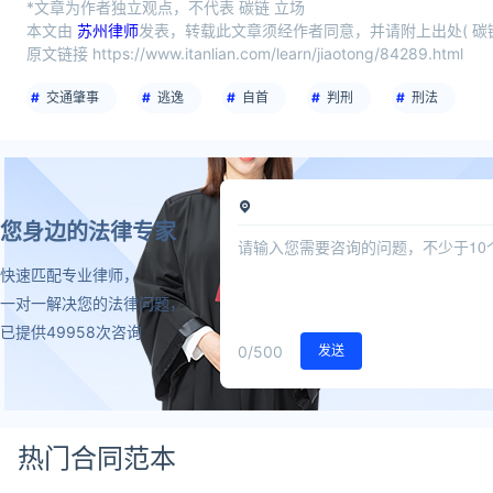
*文章为作者独立观点，不代表 碳链 立场
本文由
苏州律师
发表，转载此文章须经作者同意，并请附上出处( 碳链
原文链接 https://www.itanlian.com/learn/jiaotong/84289.html
交通肇事
逃逸
自首
判刑
刑法
您身边的法律专家
快速匹配专业律师，
一对一解决您的法律问题，
已提供49958次咨询
0
/500
发送
热门合同范本