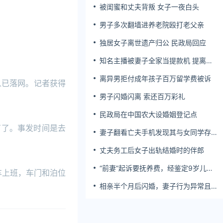
被闺蜜和丈夫背叛 女子一夜白头
。
男子多次翻墙进养老院殴打老父亲
独居女子离世遗产归公 民政局回应
知名主播被妻子全家当提款机 提离婚
后反被对簿公堂
离异男拒付成年孩子百万留学费被诉
人已落网。记者获得
男子闪婚闪离 索还百万彩礼
民政局在中国农大设婚姻登记点
有了。事发时间是去
妻子翻看亡夫手机发现其与女同学存婚
外情，双方互相转账近百万
丈夫务工后女子出轨结婚时的伴郎
“前妻”起诉要抚养费，经鉴定9岁儿子
车上班，车门和泊位
非他亲生！男子起诉索赔37万
相亲半个月后闪婚，妻子行为异常且持
续服药，男子起诉离婚；法院：系婚前
隐瞒重大疾病，撤销两人婚姻关系