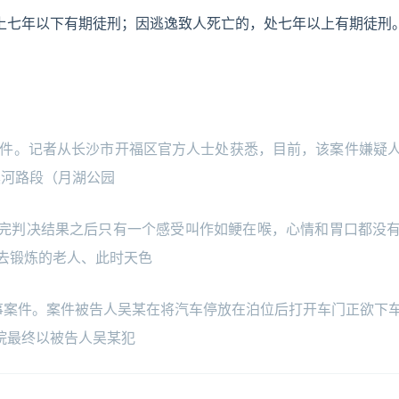
上七年以下有期徒刑；因逃逸致人死亡的，处七年以上有期徒刑
事件。记者从长沙市开福区官方人士处获悉，目前，该案件嫌疑
滨河路段（月湖公园
完判决结果之后只有一个感受叫作如鲠在喉，心情和胃口都没
去锻炼的老人、此时天色
事案件。案件被告人吴某在将汽车停放在泊位后打开车门正欲下
院最终以被告人吴某犯