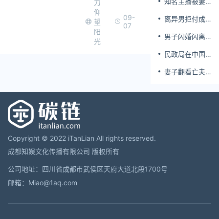
知名主播被妻
力
操作简单
局回应
子全家当提款
仰
09-
离异男拒付成
机 提离婚后反
望
07
年孩子百万留
被对簿公堂
阳
男子闪婚闪离
学费被诉
光
索还百万彩礼
民政局在中国
农大设婚姻登
妻子翻看亡夫
记点
手机发现其与
女同学存婚外
情，双方互相
转账近百万
Copyright © 2022 iTanLian All rights reserved.
成都知娱文化传播有限公司 版权所有
公司地址：四川省成都市武侯区天府大道北段1700号
邮箱：Miao@1aq.com