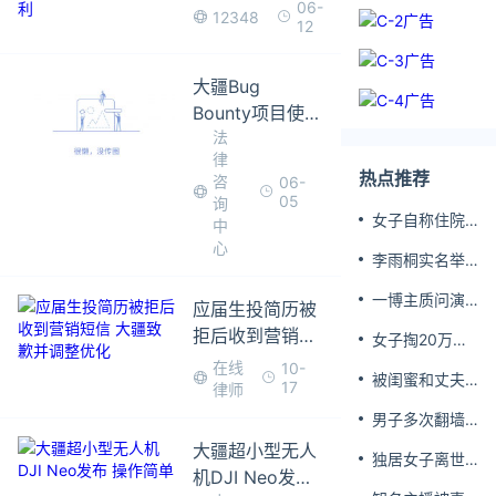
06-
12348
并全盘抄袭”核心
12
专利
大疆Bug
Bounty项目使用
法
协议
律
热点推荐
咨
06-
05
询
女子自称住院
中
期间遭侵犯 医
心
李雨桐实名举
生被停职
报薛之谦重婚
一博主质问演
应届生投简历被
员屈楚萧是否
拒后收到营销短
女子掏20万婚
真的家暴, 屈楚
信 大疆致歉并调
介费相亲加好
萧方公开判决
在线
10-
被闺蜜和丈夫
友后被删
整优化
17
书否认
律师
背叛 女子一夜
男子多次翻墙
白头
进养老院殴打
大疆超小型无人
独居女子离世
老父亲
机DJI Neo发布
遗产归公 民政