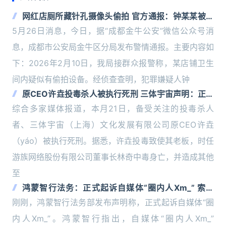
网红店厕所藏针孔摄像头偷拍 官方通报：钟某某被批
捕 张某某取保候审
5月26日消息，今日，据“成都金牛公安”微信公众号消
息，成都市公安局金牛区分局发布警情通报。主要内容如
下：2026年2月10日，我局接群众报警称，某店铺卫生
间内疑似有偷拍设备。经侦查查明，犯罪嫌疑人钟
原CEO许垚投毒杀人被执行死刑 三体宇宙声明：正义
终得伸张
综合多家媒体报道，本月21日，备受关注的投毒杀人
者、三体宇宙（上海）文化发展有限公司原CEO许垚
（yáo）被执行死刑。据悉，许垚投毒致使其老板，时任
游族网络股份有限公司董事长林奇中毒身亡，并造成其他
至
鸿蒙智行法务：正式起诉自媒体“圈内人Xm_” 索赔
200万！
刚刚，鸿蒙智行法务部发布声明称，正式起诉自媒体“圈
内人Xm_”。鸿蒙智行指出，自媒体“圈内人Xm_”