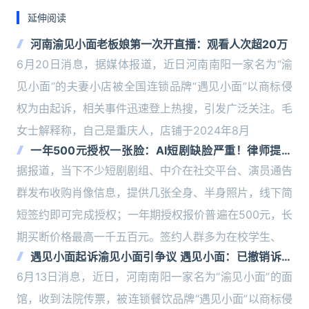
延伸阅读
河南渝见小面老板娘第一次开直播：观看人次超20万
6月20日消息，据媒体报道，近日河南南阳一家名为“渝
见小面”的夫妻小店被全国连锁品牌“遇见小面”以商标侵
权为由起诉，相关事件迅速登上热搜，引发广泛关注。毛
女士解释称，自己是重庆人，店铺于2024年8月
一年500元授权一张脸：AI短剧缺脸严重！律师提醒
警惕永久授权陷阱
据报道，当下不少短剧剧组、中介在社交平台、演员通告
群发布收购肖像信息，提供几张全身、半身照片，线下简
短签约即可完成授权；一年期授权报价普遍在500元，长
期买断价格最高一千五百元。签约人群多为在校学生、
遇见小面起诉渝见小面引争议 遇见小面：已撤销诉讼
反思维权行动
6月13日消息，近日，河南南阳一家名为“渝见小面”的面
馆，收到法院传票，被连锁餐饮品牌“遇见小面”以商标侵