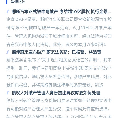
延伸阅读
哪吒汽车正式被申请破产 冻结超10亿股权 执行金额超
1.58亿
企查查APP显示，哪吒汽车关联公司即合众新能源汽车股
份有限公司被申请破产一案更新，6月19日新增破产案
件。管理人机构为浙江子城律师事务所，经办法院为浙江
省嘉兴市中级人民法院。此外，该公司本月以来新增4
谣传蔚来宣布破产 蔚来法务部：已报警、将追责
蔚来法务部发布了“关于近日相关恶意谣言的声明”，其中
提到：昨日，我们注意到网络上突然出现“蔚来宣布破产”
的虚假信息，随后被大量恶意传播，涉嫌严重违法，对此
我们已报警，并将采取其他法律手段追究策划、制造
债权人对破产管理人身份提出异议时要如何处理
债权人对破产管理人身份提出异议时要如何处理但实践中
有可能对破产管理人产生异议，这个时候允许重新选择。
破产管理人破产管理人的选择(一)《企业破产法》第26条