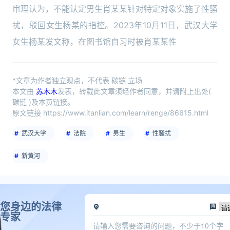
审理认为，不能认定男生肖某某针对特定对象实施了性骚
扰，驳回女生杨某的指控。2023年10月11日，武汉大学
女生杨某发文称，在图书馆自习时被肖某某性
*文章为作者独立观点，不代表 碳链 立场
本文由
苏木木
发表，转载此文章须经作者同意，并请附上出处(
碳链 )及本页链接。
原文链接 https://www.itanlian.com/learn/renge/86615.html
武汉大学
法院
男生
性骚扰
新黄河
您身边的法律
专家