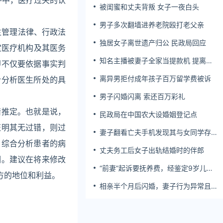
件中，医疗过失的认
被闺蜜和丈夫背叛 女子一夜白头
男子多次翻墙进养老院殴打老父亲
生管理法律、行政法
独居女子离世遗产归公 民政局回应
定医疗机构及其医务
知名主播被妻子全家当提款机 提离婚
即不仅要依据事实判
后反被对簿公堂
离异男拒付成年孩子百万留学费被诉
合分析医生所处的具
男子闪婚闪离 索还百万彩礼
错推定。也就是说，
民政局在中国农大设婚姻登记点
证明其无过错，则过
妻子翻看亡夫手机发现其与女同学存婚
外情，双方互相转账近百万
，综合分析患者的病
丈夫务工后女子出轨结婚时的伴郎
调。建议在将来修改
“前妻”起诉要抚养费，经鉴定9岁儿子
方的地位和利益。
非他亲生！男子起诉索赔37万
相亲半个月后闪婚，妻子行为异常且持
续服药，男子起诉离婚；法院：系婚前
隐瞒重大疾病，撤销两人婚姻关系