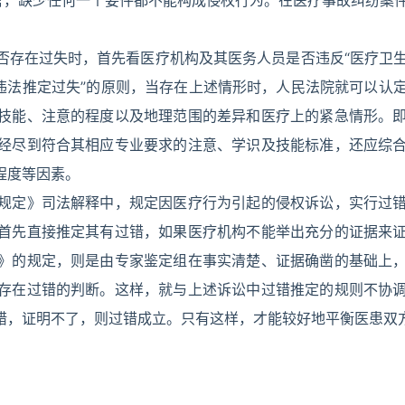
言，缺少任何一个要件都不能构成侵权行为。在医疗事故纠纷案
否存在过失时，首先看医疗机构及其医务人员是否违反“医疗卫
违法推定过失”的原则，当存在上述情形时，人民法院就可以认
技能、注意的程度以及地理范围的差异和医疗上的紧急情形。
经尽到符合其相应专业要求的注意、学识及技能标准，还应综
程度等因素。
规定》司法解释中，规定因医疗行为引起的侵权诉讼，实行过
首先直接推定其有过错，如果医疗机构不能举出充分的证据来
》的规定，则是由专家鉴定组在事实清楚、证据确凿的基础上
存在过错的判断。这样，就与上述诉讼中过错推定的规则不协
错，证明不了，则过错成立。只有这样，才能较好地平衡医患双