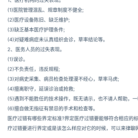
1、医疗机构的过失表现。
(1)医院管理混乱、规章制度不健全;
(2)医疗设备陈旧、缺乏维护;
(3)缺乏基本医疗护理条件;
(4)对疑难病症未认真组织会诊，草率结论等。
2、医务人员的过失表现。
(1)误诊。
(2)不负责任，违反规程;
(3)对病史采集、病员检查处理漫不经心，草率马虎;
(4)擅离职守，延误诊治或抢救;
(5)遇到不能胜任的技术操作，既无请示，也不请人帮助，一
(6)擅自做无指征有禁忌的手术和检查等。
医疗过错有哪些界定标准?界定医疗过错要能够符合相应的
疗过错要进行界定或是该怎么样应对它的时候，可以来律聊