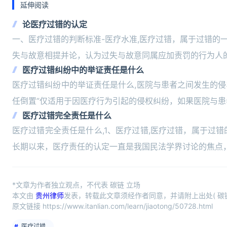
延伸阅读
论医疗过错的认定
一、医疗过错的判断标准-医疗水准,医疗过错，属于过错的
失与故意相提并论，认为过失与故意同属应加责罚的行为人
医疗过错纠纷中的举证责任是什么
医疗过错纠纷中的举证责任是什么,医院与患者之间发生的侵
任倒置”仅适用于因医疗行为引起的侵权纠纷，如果医院与
医疗过错完全责任是什么
医疗过错完全责任是什么,1、医疗过错,医疗过错，属于过
长期以来，医疗责任的认定一直是我国民法学界讨论的焦点
*文章为作者独立观点，不代表 碳链 立场
本文由
贵州律师
发表，转载此文章须经作者同意，并请附上出处( 碳链
原文链接 https://www.itanlian.com/learn/jiaotong/50728.html
医疗过错