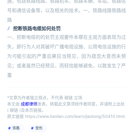
施，包括铁路线路、铁路机车、铁路车辆、车站、铁路信
号和通信设备等，以及相关的技术。一、铁路线路铁路线
路
挖断铁路电缆如何处罚
一、挖断电缆的的处罚主观要件本罪在主观方面表现为过
失，即行为人对其破坏广播电视设施、公用电信设施的行
为可能引起的严重后果应当预见，因为疏忽大意而未预
见；或者虽然已经预见，而轻信能够避免，以致发生了严
重
*文章为作者独立观点，不代表 碳链 立场
本文由
成都律师
发表，转载此文章须经作者同意，并请附上出处
( 碳链 )及本页链接。
原文链接 https://www.itanlian.com/learn/jiaotong/50410.html
铁路
受伤