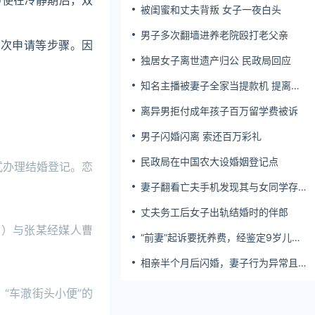
即使在冷静期后，双
被闺蜜和丈夫背叛 女子一夜白头
男子多次翻墙进养老院殴打老父亲
再次申请等步骤。因
独居女子离世遗产归公 民政局回应
知名主播被妻子全家当提款机 提离婚
后反被对簿公堂
离异男拒付成年孩子百万留学费被诉
男子闪婚闪离 索还百万彩礼
民政局在中国农大设婚姻登记点
式办理结婚登记。恋
妻子翻看亡夫手机发现其与女同学存婚
外情，双方互相转账近百万
丈夫务工后女子出轨结婚时的伴郎
男）与张某经媒人曹
“前妻”起诉要抚养费，经鉴定9岁儿子
非他亲生！男子起诉索赔37万
相亲半个月后闪婚，妻子行为异常且持
续服药，男子起诉离婚；法院：系婚前
隐瞒重大疾病，撤销两人婚姻关系
“车澈街头小便”的