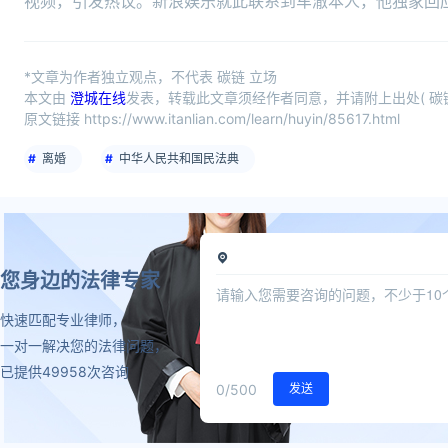
视频，引发热议。新浪娱乐就此联系到车澈本人，他独家回
*文章为作者独立观点，不代表 碳链 立场
本文由
澄城在线
发表，转载此文章须经作者同意，并请附上出处( 碳链
原文链接 https://www.itanlian.com/learn/huyin/85617.html
离婚
中华人民共和国民法典
您身边的法律专家
快速匹配专业律师，
一对一解决您的法律问题，
已提供49958次咨询
0
/500
发送