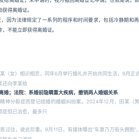
发给离婚证；未申请的，视为撤回离婚登记申请。也就是说，
动获得离婚证。
证，因为法律规定了一系列的程序和时间要求，包括冷静期和
作，不能立即获得离婚证。
）与李某（女）相识相恋，同年6月举行婚礼并开始共同生活，9月正
某还向李某给
离婚；法院：系婚前隐瞒重大疾病，撤销两人婚姻关系
神分裂症而登记结婚的婚姻纠纷案。2024年12月，田某（
郁症但已治愈，最多只
过往，彼此珍重。9月11日，有媒体曝出“车澈乃万街头拥抱”、