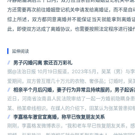
冷静期届满后三十日内，双方应当亲自到婚姻登记机关申请
方还需要再次前往婚姻登记机关申请发给离婚证，而不是自
综上所述，双方都同意离婚并不能保证当天就能拿到离婚
此，即使双方达成了离婚协议，也需要按照法定程序进行操
延伸阅读
男子闪婚闪离 索还百万彩礼
据@法治日报 10月19日报道，2023年5月，吴某（男
爱期间，双方曾互赠几十万元的衣物、奢侈品；订婚时，吴
相亲半个月后闪婚，妻子行为异常且持续服药，男子起诉
近日，河南省汝南县人民法院审结了一起一方婚前隐瞒身患精
某、杨某牵线相识。在媒人的介绍下，田某认为张某曾患抑
李嘉格车澈官宣离婚，称早已恢复朋友关系
刚刚，李嘉格发微博表示，“我和老车早已恢复朋友关系，感恩