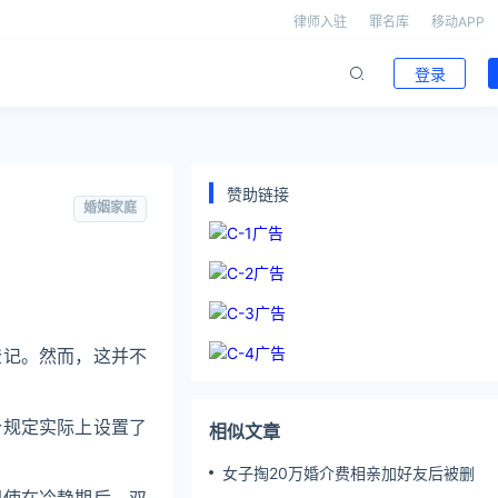
律师入驻
罪名库
移动APP
登录
赞助链接
婚姻家庭
登记。然而，这并不
个规定实际上设置了
相似文章
女子掏20万婚介费相亲加好友后被删