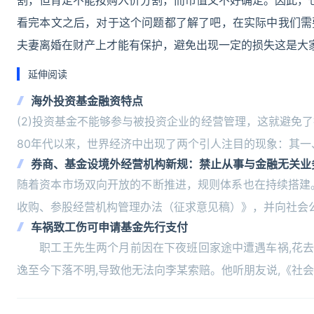
割，但肯定不能按购入价分割，而市值又不好确定。因此，
看完本文之后，对于这个问题都了解了吧，在实际中我们需
夫妻离婚在财产上才能有保护，避免出现一定的损失这是大
延伸阅读
海外投资基金融资特点
(2)投资基金不能够参与被投资企业的经营管理，这就避免
80年代以来，世界经济中出现了两个引人注目的现象：其一
券商、基金设境外经营机构新规：禁止从事与金融无关业
随着资本市场双向开放的不断推进，规则体系也在持续搭建
收购、参股经营机构管理办法（征求意见稿）》，并向社会
车祸致工伤可申请基金先行支付
职工王先生两个月前因在下夜班回家途中遭遇车祸,花去医
逸至今下落不明,导致他无法向李某索赔。他听朋友说,《社会