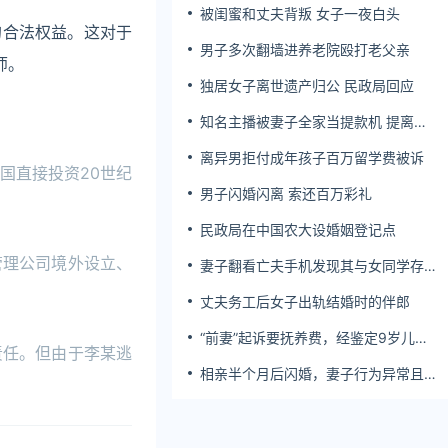
被闺蜜和丈夫背叛 女子一夜白头
的合法权益。这对于
男子多次翻墙进养老院殴打老父亲
师。
独居女子离世遗产归公 民政局回应
知名主播被妻子全家当提款机 提离婚
后反被对簿公堂
离异男拒付成年孩子百万留学费被诉
国直接投资20世纪
男子闪婚闪离 索还百万彩礼
民政局在中国农大设婚姻登记点
管理公司境外设立、
妻子翻看亡夫手机发现其与女同学存婚
外情，双方互相转账近百万
丈夫务工后女子出轨结婚时的伴郎
“前妻”起诉要抚养费，经鉴定9岁儿子
责任。但由于李某逃
非他亲生！男子起诉索赔37万
相亲半个月后闪婚，妻子行为异常且持
续服药，男子起诉离婚；法院：系婚前
隐瞒重大疾病，撤销两人婚姻关系