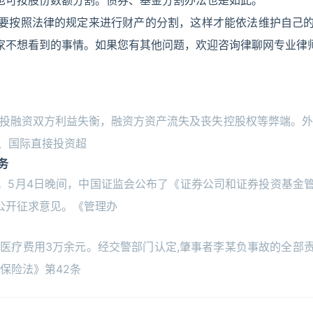
也可按股份数额分割。债券、基金分割办法也是如此。
要按照法律的规定来进行财产的分割，这样才能依法维护自己
家不想看到的事情。如果您有其他问题，欢迎咨询律聊网专业律
了投融资双方利益失衡，融资方资产流失及丧失控股权等弊端。外
、国际直接投资超
务
。5月4日晚间，中国证监会公布了《证券公司和证券投资基金
公开征求意见。《管理办
疗费用3万余元。经交警部门认定,肇事者李某负事故的全部
保险法》第42条