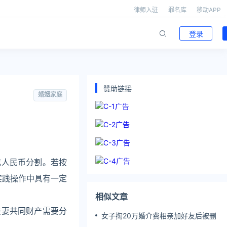
律师入驻
罪名库
移动APP
登录
赞助链接
婚姻家庭
成人民币分割。若按
实践操作中具有一定
相似文章
夫妻共同财产需要分
女子掏20万婚介费相亲加好友后被删