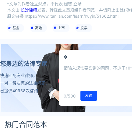
*文章为作者独立观点，不代表 碳链 立场
本文由
长沙律师
发表，转载此文章须经作者同意，并请附上出处( 碳链
原文链接 https://www.itanlian.com/learn/huyin/51662.html
基金
离婚
上市
股票
您身边的法律专家
快速匹配专业律师，
一对一解决您的法律问题，
已提供49958次咨询
0
/500
发送
热门合同范本