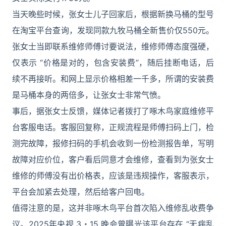
当天晚些时候，张女士儿子回家后，根据新换马桶的型号
在淘宝平台查询，发现同款九牧马桶全新售价仅550元。
张女士当即联系维修师傅讨要说法，维修师傅态度强硬，
仅表示 “价格是对的，包含安装费”，随后挂断电话，后
续不再接听。和网上显示价格相差一千多，所谓的安装费
是马桶本身的两倍多，让张女士非常气愤。
事后，据张女士反馈，媒体记者拨打了啄木鸟家庭维修平
台客服电话。客服回复称，正规流程是师傅扫码上门，检
测完故障，报修扫码的手机会收到一份检测报告单，写明
故障对应价位，客户看后同意才会维修，查看到为张女士
维修的师傅没有出价格表，应该是违规操作，客服表示，
平台会加紧去处理，然后给客户回电。
值得注意的是，这并非啄木鸟平台首次陷入维修乱收费争
议。2025年央视 3・15 晚会曾曝光该平台存在 “无病乱