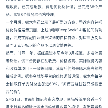
理收费，已完成退款、费用优化及补偿；已完成88个产
品、6758个服务项价格整理。
一个月后，啄木鸟还公示了最新整改方案，整改内容包括
优化价格展示页面，上线“问问DeepSeek” AI帮忙问价功
能，完成在库配件及供应渠道的自检自查，对应当强制认
证而无认证标识的产品予以退货处理等。
然而，时隔一年，据红星资本局今年3月报道，多名消费
者反馈，该平台仍存在乱收费、价格虚高、实际服务内容
和收费单项目不一致等问题，其背后仍然是啄木鸟高额的
抽成比例。据多名就职平台的维修师傅透露，啄木鸟每单
会抽取订单支付总金额近60%，“师傅要赚钱就只能报更
高的价”。
5月21日，界面新闻记者查询发现，黑猫投诉平台近一个
月来就有多起针对啄木鸟维修乱收费的投诉，有消费者称