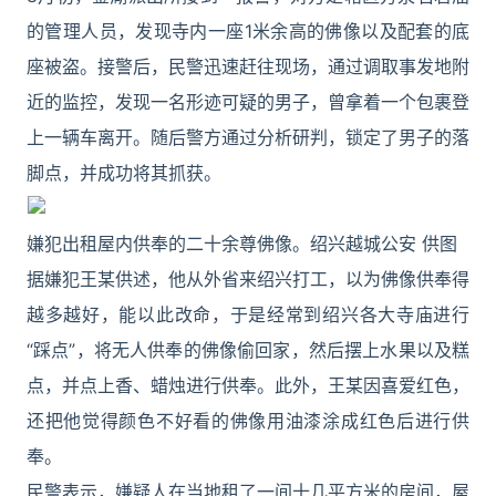
的管理人员，发现寺内一座1米余高的佛像以及配套的底
座被盗。接警后，民警迅速赶往现场，通过调取事发地附
近的监控，发现一名形迹可疑的男子，曾拿着一个包裹登
上一辆车离开。随后警方通过分析研判，锁定了男子的落
脚点，并成功将其抓获。
嫌犯出租屋内供奉的二十余尊佛像。绍兴越城公安 供图
据嫌犯王某供述，他从外省来绍兴打工，以为佛像供奉得
越多越好，能以此改命，于是经常到绍兴各大寺庙进行
“踩点”，将无人供奉的佛像偷回家，然后摆上水果以及糕
点，并点上香、蜡烛进行供奉。此外，王某因喜爱红色，
还把他觉得颜色不好看的佛像用油漆涂成红色后进行供
奉。
民警表示，嫌疑人在当地租了一间十几平方米的房间，屋