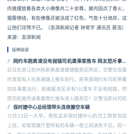
内竟摆放着各类大小佛像共二十余尊，屋内因点了香火，
烟雾缭绕，有些佛像还被涂成了红色，气氛十分诡异，这
让他们诧愕不已。（澎湃新闻记者 钟常宇 通讯员 蔡浩）
来源：澎湃新闻
延伸阅读
网约车跑高速没电抛锚司机邀乘客推车 网友怒斥拿人
命当儿戏！
近日在浙江杭州杭新景高速建德服务区附近，交警在巡查
时发现有人在高速路上推车前行。原来是网约车司机带着
四名乘客出行，距离服务区还有1公里车子没电抛锚，然
而司机竟然请乘客帮忙推车进入服务区！交警当即对司机
保时捷中心总经理带头连夜搬空车辆
12月23日一大早，贵阳孟关保时捷中心的员工照常到店
上班，却发现展厅里所有的车辆一夜之间消失不见。同一