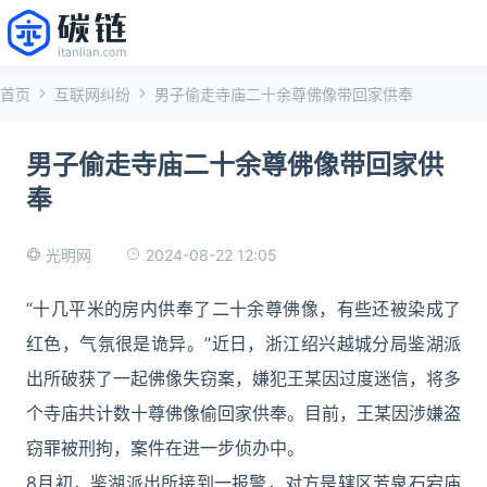
首页
互联网纠纷
男子偷走寺庙二十余尊佛像带回家供奉
男子偷走寺庙二十余尊佛像带回家供
奉
2024-08-22 12:05
光明网
“十几平米的房内供奉了二十余尊佛像，有些还被染成了
红色，气氛很是诡异。”近日，浙江绍兴越城分局鉴湖派
出所破获了一起佛像失窃案，嫌犯王某因过度迷信，将多
个寺庙共计数十尊佛像偷回家供奉。目前，王某因涉嫌盗
窃罪被刑拘，案件在进一步侦办中。
8月初，鉴湖派出所接到一报警，对方是辖区芳泉石宕庙