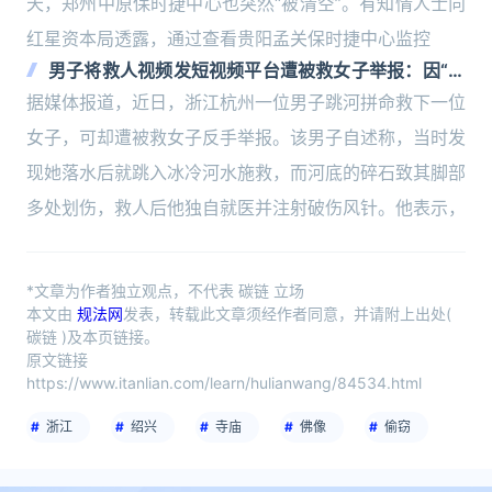
天，郑州中原保时捷中心也突然“被清空”。有知情人士向
红星资本局透露，通过查看贵阳孟关保时捷中心监控
男子将救人视频发短视频平台遭被救女子举报：因“侵
犯肖像权”
据媒体报道，近日，浙江杭州一位男子跳河拼命救下一位
女子，可却遭被救女子反手举报。该男子自述称，当时发
现她落水后就跳入冰冷河水施救，而河底的碎石致其脚部
多处划伤，救人后他独自就医并注射破伤风针。他表示，
*文章为作者独立观点，不代表 碳链 立场
本文由
规法网
发表，转载此文章须经作者同意，并请附上出处(
碳链 )及本页链接。
原文链接
https://www.itanlian.com/learn/hulianwang/84534.html
浙江
绍兴
寺庙
佛像
偷窃