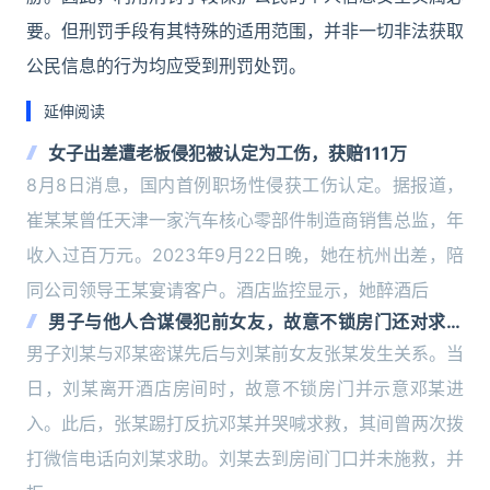
要。但刑罚手段有其特殊的适用范围，并非一切非法获取
公民信息的行为均应受到刑罚处罚。
延伸阅读
女子出差遭老板侵犯被认定为工伤，获赔111万
8月8日消息，国内首例职场性侵获工伤认定。据报道，
崔某某曾任天津一家汽车核心零部件制造商销售总监，年
收入过百万元。2023年9月22日晚，她在杭州出差，陪
同公司领导王某宴请客户。酒店监控显示，她醉酒后
男子与他人合谋侵犯前女友，故意不锁房门还对求救
置之不理
男子刘某与邓某密谋先后与刘某前女友张某发生关系。当
日，刘某离开酒店房间时，故意不锁房门并示意邓某进
入。此后，张某踢打反抗邓某并哭喊求救，其间曾两次拨
打微信电话向刘某求助。刘某去到房间门口并未施救，并