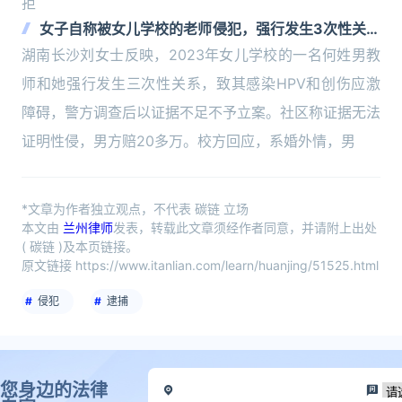
拒
女子自称被女儿学校的老师侵犯，强行发生3次性关系
感染HPV
湖南长沙刘女士反映，2023年女儿学校的一名何姓男教
师和她强行发生三次性关系，致其感染HPV和创伤应激
障碍，警方调查后以证据不足不予立案。社区称证据无法
证明性侵，男方赔20多万。校方回应，系婚外情，男
*文章为作者独立观点，不代表 碳链 立场
本文由
兰州律师
发表，转载此文章须经作者同意，并请附上出处
( 碳链 )及本页链接。
原文链接 https://www.itanlian.com/learn/huanjing/51525.html
侵犯
逮捕
您身边的法律