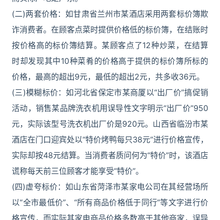
(二)两套价格：如甘肃省兰州市某酒店采用两套标价簿欺
诈消费者。在顾客点菜时提供价格低的标价簿，在结账时
按价格高的标价簿结算。某顾客点了12种炒菜，在结算
时却发现其中10种菜肴的价格高于提供的标价簿所标的
价格，最高的超出9元，最低的超出2元，共多收36元。
(三)模糊标价：如河北省保定市某商厦以“出厂价”搞促销
活动，销售某品牌洗衣机用误导性文字明示“出厂价”950
元，实际该型号洗衣机出厂价是920元。山西省临汾市某
酒店在门口迎宾处以“特价烤鸭每只38元”进行价格宣传，
实际却按48元结算。当消费者质问何为“特价”时，该酒店
谎称每天前三位顾客才能享受“特价”。
(四)虚夸标价：如山东省菏泽市某家电公司在其经营场所
以“全市最低价”、“所有商品价格低于同行”等文字进行价
格宣传，而实际其家电商品价格多数高于其他商家，误导