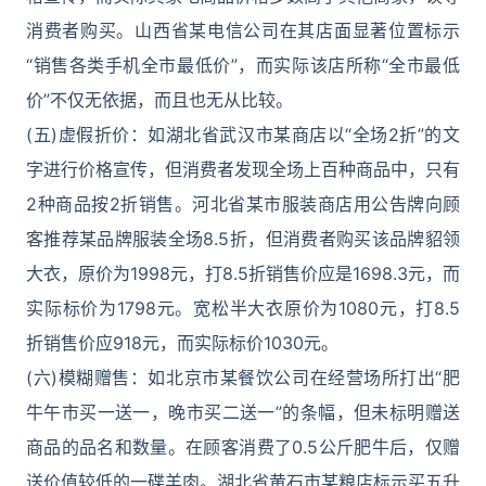
消费者购买。山西省某电信公司在其店面显著位置标示
“销售各类手机全市最低价”，而实际该店所称“全市最低
价”不仅无依据，而且也无从比较。
(五)虚假折价：如湖北省武汉市某商店以“全场2折”的文
字进行价格宣传，但消费者发现全场上百种商品中，只有
2种商品按2折销售。河北省某市服装商店用公告牌向顾
客推荐某品牌服装全场8.5折，但消费者购买该品牌貂领
大衣，原价为1998元，打8.5折销售价应是1698.3元，而
实际标价为1798元。宽松半大衣原价为1080元，打8.5
折销售价应918元，而实际标价1030元。
(六)模糊赠售：如北京市某餐饮公司在经营场所打出“肥
牛午市买一送一，晚市买二送一”的条幅，但未标明赠送
商品的品名和数量。在顾客消费了0.5公斤肥牛后，仅赠
送价值较低的一碟羊肉。湖北省黄石市某粮店标示买五升