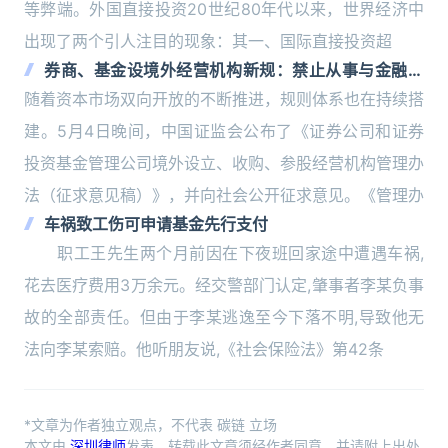
等弊端。外国直接投资20世纪80年代以来，世界经济中
出现了两个引人注目的现象：其一、国际直接投资超
券商、基金设境外经营机构新规：禁止从事与金融无
关业务
随着资本市场双向开放的不断推进，规则体系也在持续搭
建。5月4日晚间，中国证监会公布了《证券公司和证券
投资基金管理公司境外设立、收购、参股经营机构管理办
法（征求意见稿）》，并向社会公开征求意见。《管理办
车祸致工伤可申请基金先行支付
职工王先生两个月前因在下夜班回家途中遭遇车祸,
花去医疗费用3万余元。经交警部门认定,肇事者李某负事
故的全部责任。但由于李某逃逸至今下落不明,导致他无
法向李某索赔。他听朋友说,《社会保险法》第42条
*文章为作者独立观点，不代表 碳链 立场
本文由
深圳律师
发表，转载此文章须经作者同意，并请附上出处