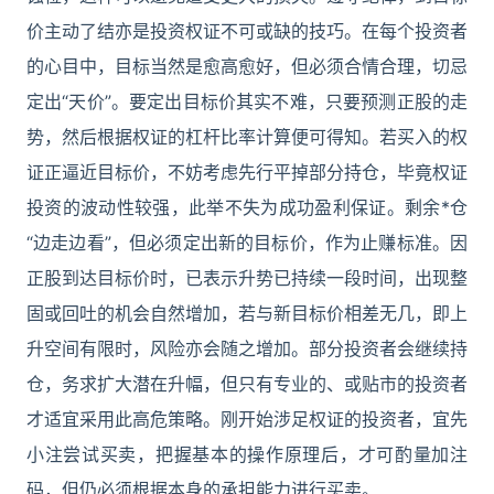
价主动了结亦是投资权证不可或缺的技巧。在每个投资者
的心目中，目标当然是愈高愈好，但必须合情合理，切忌
定出“天价”。要定出目标价其实不难，只要预测正股的走
势，然后根据权证的杠杆比率计算便可得知。若买入的权
证正逼近目标价，不妨考虑先行平掉部分持仓，毕竟权证
投资的波动性较强，此举不失为成功盈利保证。剩余*仓
“边走边看”，但必须定出新的目标价，作为止赚标准。因
正股到达目标价时，已表示升势已持续一段时间，出现整
固或回吐的机会自然增加，若与新目标价相差无几，即上
升空间有限时，风险亦会随之增加。部分投资者会继续持
仓，务求扩大潜在升幅，但只有专业的、或贴市的投资者
才适宜采用此高危策略。刚开始涉足权证的投资者，宜先
小注尝试买卖，把握基本的操作原理后，才可酌量加注
码，但仍必须根据本身的承担能力进行买卖。