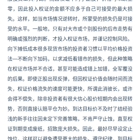
零，因此投入权证的金额不应多于自己可接受的最大损
失。这样，如当市场情况逆转时，所蒙受的损失仍是可接
受的水平。一般地，只有对大市或个别股份的后市走势有
明确或强烈的判断，才投入权证市场，并谨记控制风险。
向下摊低成本很多现货市场的投资者习惯以平均价格投资
法—不断向下加码，以求减低看错市的损失，但此种策略
在权证市场并不合适，甚至可能造成错上加错，全军覆没
的后果。即使正股出现反弹，但因权证价值会随时间而流
失，权证价格流失的速度可能更快，所谓此消彼长，或许
会得不偿失，除非投资者有很大信心股价短期内会出现转
势，否则直接认赔平仓为妙。到达目标价不及时了结经验
浅的新手往往因未定下完善策略，不肯严守止蚀，直至权
证到期变成废纸，招致庞大损失。因此，最好尽早设定止
蚀位，这样可以避免遭受更大的损失。遵守纪律，到目标