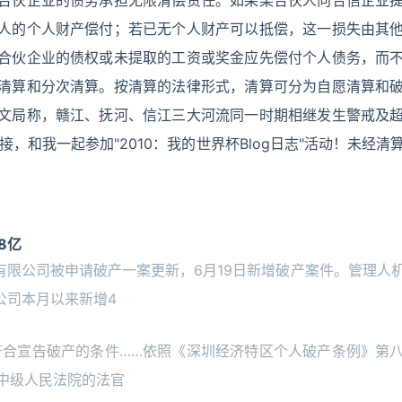
合伙企业的债务承担无限清偿责任。如果某合伙人向合信企业
人的个人财产偿付；若已无个人财产可以抵偿，这一损失由其
合伙企业的债权或未提取的工资或奖金应先偿付个人债务，而
清算和分次清算。按清算的法律形式，清算可分为自愿清算和
文局称，赣江、抚河、信江三大河流同一时期相继发生警戒及
，和我一起参加"2010：我的世界杯Blog日志"活动！未经
8亿
有限公司被申请破产一案更新，6月19日新增破产案件。管理人
公司本月以来新增4
符合宣告破产的条件……依照《深圳经济特区个人破产条例》第
市中级人民法院的法官