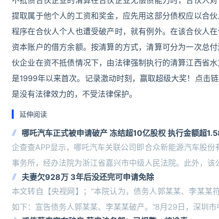
不抵债合伙企业的清算在合伙企业无偿债能力时，合伙人对
提取属于他个人的工资和奖金，应先用这部分债权应以合伙
程序在合伙人个人也遭受破产时，就有例外。在该合伙人在
资本账户的借方余额。按清算的方式，清算可分为一次总付
伙企业在资不抵债情况下，由法律强制执行的清算江西省水
是1999年以来首次。记录激动时刻，赢取超级大奖！点击链接
是没有法律效力的，不受法律保护。
延伸阅读
哪吒汽车正式被申请破产 冻结超10亿股权 执行金额超1.5
企查查APP显示，哪吒汽车关联公司即合众新能源汽车股份
事务所，经办法院为浙江省嘉兴市中级人民法院。此外，该
夫妻欠928万 3年后没还完可申请免除
本文转自【央视网】；“本院认为，债务人郭某某、李某某
如下：宣告债务人郭某某、李某某破产。”8月29日，深圳