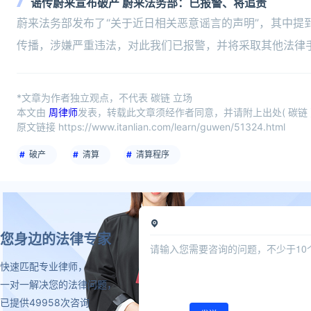
谣传蔚来宣布破产 蔚来法务部：已报警、将追责
蔚来法务部发布了“关于近日相关恶意谣言的声明”，其中提
传播，涉嫌严重违法，对此我们已报警，并将采取其他法律
*文章为作者独立观点，不代表 碳链 立场
本文由
周律师
发表，转载此文章须经作者同意，并请附上出处( 碳链 
原文链接 https://www.itanlian.com/learn/guwen/51324.html
破产
清算
清算程序
您身边的法律专家
快速匹配专业律师，
一对一解决您的法律问题，
已提供49958次咨询