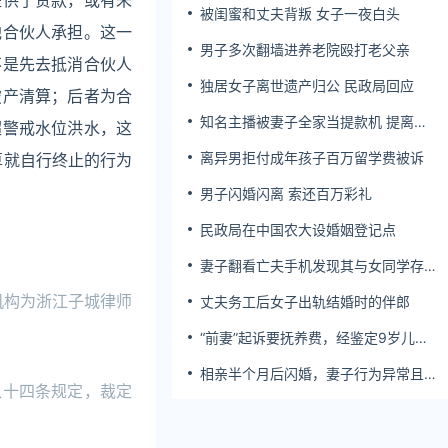
提供了贷款，或有未
被闺蜜和丈夫背叛 女子一夜白头
他合伙人承担。这一
男子多次翻墙进养老院殴打老父亲
不是先去抵消合伙人
独居女子离世遗产归公 民政局回应
破产清算；后者为合
知名主播被妻子全家当提款机 提离婚
超警戒水位洪水，这
后反被对簿公堂
离异男拒付成年孩子百万留学费被诉
清算就自行终止的行为
男子闪婚闪离 索还百万彩礼
民政局在中国农大设婚姻登记点
妻子翻看亡夫手机发现其与女同学存婚
外情，双方互相转账近百万
机构为浙江子城律师
丈夫务工后女子出轨结婚时的伴郎
“前妻”起诉要抚养费，经鉴定9岁儿子
非他亲生！男子起诉索赔37万
相亲半个月后闪婚，妻子行为异常且持
八十四条规定，裁定
续服药，男子起诉离婚；法院：系婚前
隐瞒重大疾病，撤销两人婚姻关系