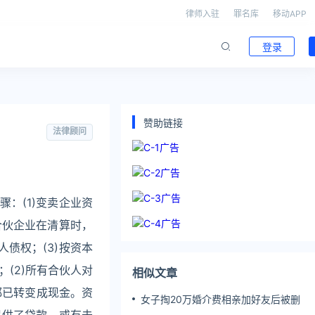
律师入驻
罪名库
移动APP
登录
赞助链接
法律顾问
骤：(1)变卖企业资
合伙企业在清算时，
债权；(3)按资本
(2)所有合伙人对
相似文章
都已转变成现金。资
女子掏20万婚介费相亲加好友后被删