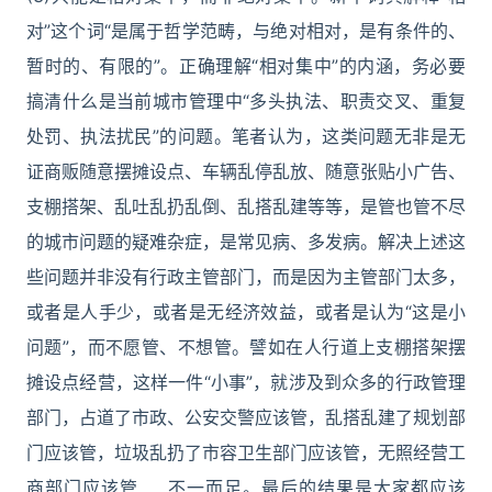
对”这个词“是属于哲学范畴，与绝对相对，是有条件的、
暂时的、有限的”。正确理解“相对集中”的内涵，务必要
搞清什么是当前城市管理中“多头执法、职责交叉、重复
处罚、执法扰民”的问题。笔者认为，这类问题无非是无
证商贩随意摆摊设点、车辆乱停乱放、随意张贴小广告、
支棚搭架、乱吐乱扔乱倒、乱搭乱建等等，是管也管不尽
的城市问题的疑难杂症，是常见病、多发病。解决上述这
些问题并非没有行政主管部门，而是因为主管部门太多，
或者是人手少，或者是无经济效益，或者是认为“这是小
问题”，而不愿管、不想管。譬如在人行道上支棚搭架摆
摊设点经营，这样一件“小事”，就涉及到众多的行政管理
部门，占道了市政、公安交警应该管，乱搭乱建了规划部
门应该管，垃圾乱扔了市容卫生部门应该管，无照经营工
商部门应该管……不一而足。最后的结果是大家都应该