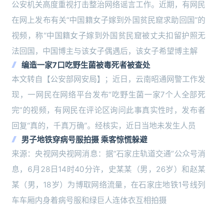
公安机关高度重视打击整治网络谣言工作。近期，有网民
在网上发布有关“中国籍女子嫁到外国贫民窟求助回国”的
视频，称“中国籍女子嫁到外国贫民窟被丈夫扣留护照无
法回国，中国博主与该女子偶遇后，该女子希望博主解
编造一家7口吃野生菌被毒死者被查处
本文转自【公安部网安局】；近日，云南昭通网警工作发
现，一网民在网络平台发布“吃野生菌一家7个人全部死
完”的视频，有网民在评论区询问此事真实性时，发布者
回复“真的，千真万确”。经核实，近日当地未发生人员
男子地铁穿病号服拍摄 乘客惊慌躲避
来源：央视网央视网消息：据“石家庄轨道交通”公众号消
息，6月28日14时40分许，史某某（男，26岁）和赵某
某（男，18岁）为博取网络流量，在石家庄地铁1号线列
车车厢内身着病号服和绿巨人连体衣互相拍摄