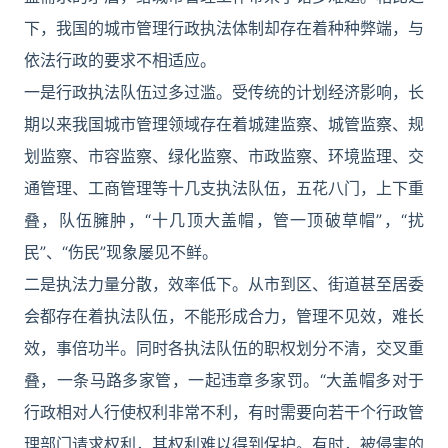
下，我国的城市管理行政执法体制却存在着种种弊端，与
依法行政的要求不相适应。
一是行政执法队伍过多过滥。受传统的计划经济影响，长
期以来我国城市管理领域存在着城建监察、城管监察、规
划监察、市容监察、绿化监察、市政监察、环境监理、交
通管理、工商管理等十几支执法队伍，五花八门，上下重
叠，队伍臃肿，“十几顶大盖帽，管一顶破草帽”，“扰
民”、“伤民”现象屡见不鲜。
二是执法力量分散，效率低下。从市到区、街道甚至居委
会都存在着执法队伍，不能形成合力，管理不见效，难长
效，事倍功半。同时各执法队伍的职权划分不清，交叉重
叠，一条马路多家管，一起违章多家罚。“大盖帽多对于
行政相对人行使权利非常不利，有时需要向若干个行政管
理部门请求权利，其权利难以得到保护。有时，被侵害的