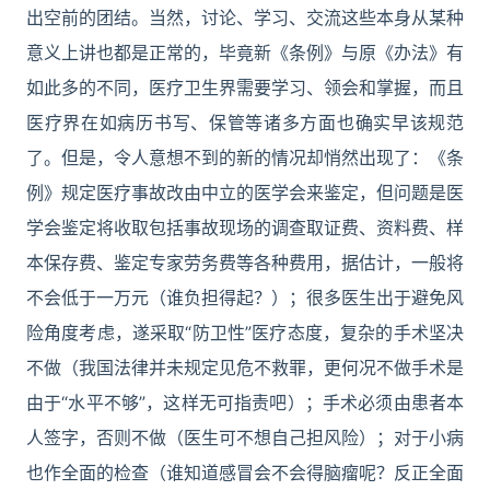
出空前的团结。当然，讨论、学习、交流这些本身从某种
意义上讲也都是正常的，毕竟新《条例》与原《办法》有
如此多的不同，医疗卫生界需要学习、领会和掌握，而且
医疗界在如病历书写、保管等诸多方面也确实早该规范
了。但是，令人意想不到的新的情况却悄然出现了：《条
例》规定医疗事故改由中立的医学会来鉴定，但问题是医
学会鉴定将收取包括事故现场的调查取证费、资料费、样
本保存费、鉴定专家劳务费等各种费用，据估计，一般将
不会低于一万元（谁负担得起？）；很多医生出于避免风
险角度考虑，遂采取“防卫性”医疗态度，复杂的手术坚决
不做（我国法律并未规定见危不救罪，更何况不做手术是
由于“水平不够”，这样无可指责吧）；手术必须由患者本
人签字，否则不做（医生可不想自己担风险）；对于小病
也作全面的检查（谁知道感冒会不会得脑瘤呢？反正全面