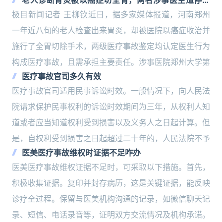
老人诊断胃炎被以癌症切全胃，两名涉事医生遭停业
一个月，目前可正常挂号，医院回应
极目新闻记者 王柳钦近日，据多家媒体报道，河南郑州
一年近八旬的老人检查出来胃炎，却被医院以癌症收治并
施行了全胃切除手术，两级医疗事故鉴定均认定医生行为
构成医疗事故，且需承担主要责任。涉事医院郑州大学第
医疗事故官司多久有效
医疗事故官司适用民事诉讼时效。一般情况下，向人民法
院请求保护民事权利的诉讼时效期间为三年，从权利人知
道或者应当知道权利受到损害以及义务人之日起计算。但
是，自权利受到损害之日起超过二十年的，人民法院不予
医美医疗事故维权时证据不足咋办
医美医疗事故维权证据不足时，可采取以下措施。首先，
积极收集证据。复印并封存病历，这是关键证据，能反映
诊疗全过程。保留与医美机构沟通的记录，如微信聊天记
录、短信、电话录音等，证明双方交流情况及机构承诺。