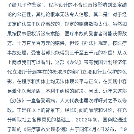
子给儿子作鉴定”，程序设计的不合理直接影响到鉴定结
论的公正性，其结论根本无法令人信服。其二是：对于经
鉴定确认属于医疗事故的，规定的赔偿数额太低。虽然如
果按民事侵权诉讼来索赔，医疗事故的受害者可能获得数
万、十万直至百万元的赔偿，但该《办法》规定，按医疗
事故处理，受害者却只能得到三千至五千元的补偿！从以
上两点我们可以看出，这部《办法》带有我国计划经济年
代立法所普遍存在的极浓厚的部门立法和行业保护的色
彩，在程序和实体上均无法体现公平与正义，在实践中容
易激化医患矛盾，不利于纠纷的解决。因此，近年来这部
《办法》一直备受诟病，人大代表也屡次呼吁对之予以修
改。正是在以上的背景下，经长时间的酝酿和讨论，在充
分听取社会各界意见的基础上，2002年初，国务院通过
了新的《医疗事故处理条例》并于同年4月4日发布，自9