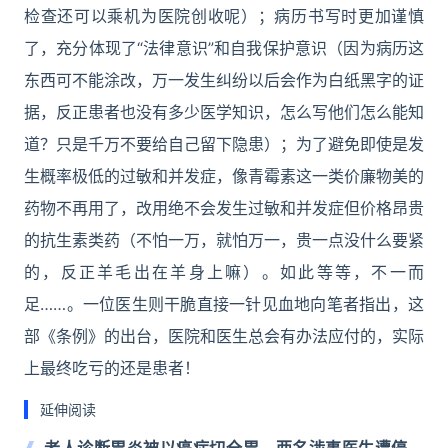
检查还可以乘机为医院创收呢）；病历书写时更加谨慎
了，充分体现了“法律意识”和自我保护意识（因为病历这
东西可不能涂改，万一发生纠纷以后会作为白纸黑字的证
据，反正患者也没有多少医学知识，怎么写他们怎么能知
道？只是千万不要给自己留下隐患）；为了避免即使是发
生概率极低的过敏和并发症，像青霉素这一类价廉物美的
药物不再用了，改用绝不会发生过敏和并发症但价格昂贵
的抗生素类药（不怕一万，就怕万一，贵一点没什么要紧
的，反正羊毛出在羊身上嘛）。如此等等，不一而
足……。一位医生则干脆直接一针见血地向笔者指出，这
部《条例》的出台，医院和医生总会有办法应付的，实际
上最终吃亏的还是患者！
延伸阅读