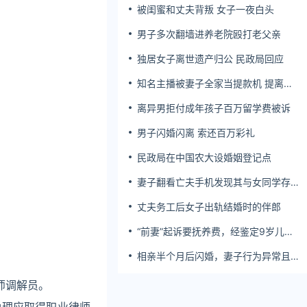
被闺蜜和丈夫背叛 女子一夜白头
男子多次翻墙进养老院殴打老父亲
独居女子离世遗产归公 民政局回应
知名主播被妻子全家当提款机 提离婚
后反被对簿公堂
离异男拒付成年孩子百万留学费被诉
男子闪婚闪离 索还百万彩礼
民政局在中国农大设婚姻登记点
妻子翻看亡夫手机发现其与女同学存婚
外情，双方互相转账近百万
丈夫务工后女子出轨结婚时的伴郎
“前妻”起诉要抚养费，经鉴定9岁儿子
非他亲生！男子起诉索赔37万
相亲半个月后闪婚，妻子行为异常且持
续服药，男子起诉离婚；法院：系婚前
隐瞒重大疾病，撤销两人婚姻关系
师调解员。