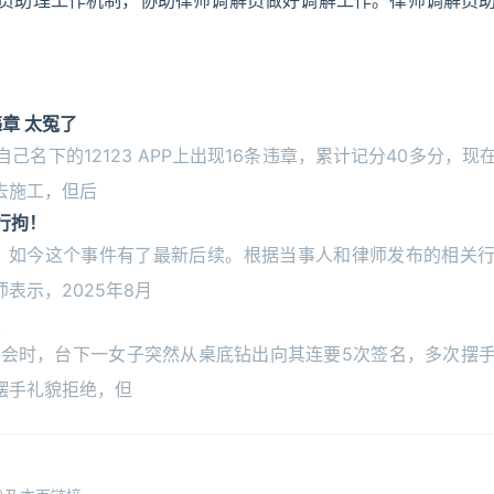
员助理工作机制，协助律师调解员做好调解工作。律师调解员
章 太冤了
名下的12123 APP上出现16条违章，累计记分40多分，现
去施工，但后
行拘！
议，如今这个事件有了最新后续。根据当事人和律师发布的相关
表示，2025年8月
音乐晚会时，台下一女子突然从桌底钻出向其连要5次签名，多次摆
摆手礼貌拒绝，但