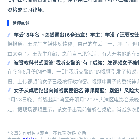
实行律师调解员助理制度，建立由律师调解员推荐律师调解
资格或实习律师。
延伸阅读
车丢13年名下突然冒出16条违章！车主：车没了还要交违
据报道，王先生向媒体反馈称，自己的车丢了十几年了，但自己
章太冤了。王先生介绍，之前自己承包活，有人开着他的车
被赞教科书式回答“我听交警的”有了后续：发视频女子被
在今年8月份的时候，一则“我听交警的”的视频引发了热
摄、上传视频的女子已经被行政拘留。视频中男子的委托律师
女子从桌底钻出向肖战索要签名 律师提醒：别签！风险大
9月28日晚，肖战出席“湾区升明月”2025大湾区电影
走。据现场视频显示，该女子出现前曾躲在桌底。肖战多次
*文章为作者独立观点，不代表 碳链 立场