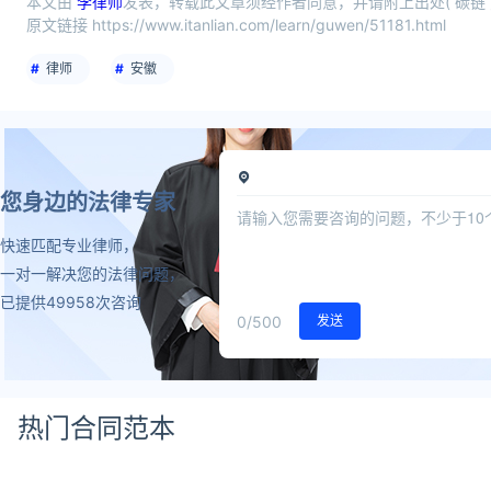
本文由
李律师
发表，转载此文章须经作者同意，并请附上出处( 碳链 
原文链接 https://www.itanlian.com/learn/guwen/51181.html
律师
安徽
您身边的法律专家
快速匹配专业律师，
一对一解决您的法律问题，
已提供49958次咨询
0
/500
发送
热门合同范本