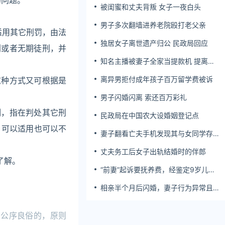
的问题。
被闺蜜和丈夫背叛 女子一夜白头
男子多次翻墙进养老院殴打老父亲
适用其它刑罚，由法
独居女子离世遗产归公 民政局回应
刑或者无期徒刑，并
知名主播被妻子全家当提款机 提离婚
。
后反被对簿公堂
离异男拒付成年孩子百万留学费被诉
这种方式又可根据是
男子闪婚闪离 索还百万彩礼
制，指在判处其它刑
民政局在中国农大设婚姻登记点
，可以适用也可以不
妻子翻看亡夫手机发现其与女同学存婚
外情，双方互相转账近百万
丈夫务工后女子出轨结婚时的伴郎
了解。
“前妻”起诉要抚养费，经鉴定9岁儿子
非他亲生！男子起诉索赔37万
相亲半个月后闪婚，妻子行为异常且持
续服药，男子起诉离婚；法院：系婚前
隐瞒重大疾病，撤销两人婚姻关系
背公序良俗的，原则