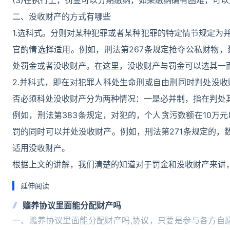
(3)在执行上，罚金可以分期缴纳，如果缴纳确有困难，可
二、没收财产的方式有哪些
1.选科式。分则对某种犯罪或者某种犯罪的特定情节规定为
官酌情选择适用。例如，刑法第267条规定抢夺公私财物，
处罚金或者没收财产。在这里，没收财产与罚金可以选其一
2.并科式，即在对犯罪人科处生命刑或自由刑同时判处没
否必须科处没收财产分为两种情况：一是必并制，指在判处
例如，刑法第383条规定，对犯的，个人贪污数额在10万
罚的同时可以并处没收财产。例如，刑法第271条规定的，
适用没收财产。
根据上文的讲解，我们清楚的知道对于罚金和没收财产来讲
延伸阅读
赡养协议里面能分配财产吗
一、赡养协议里面能分配财产吗,协议，只要是参与各方自