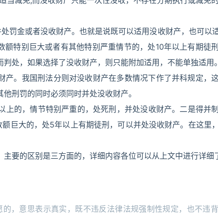
以适当减免;而没收财产只能一次性没收，不存在分期执行或减免
并处罚金或者没收财产。也就是说既可以适用没收财产，也可以
数额特别巨大或者有其他特别严重情节的，处10年以上有期徒
而判处，如果选择了没收财产，则只能附加适用，不能单独适用
收财产。我国刑法分则对没收财产在多数情况下作了并科规定，
其他刑罚的同时必须同时并处没收财产。
元以上的，情节特别严重的，处死刑，并处没收财产。二是得并
数额巨大的，处5年以上有期徒刑，可以并处没收财产。在这里
，主要的区别是三方面的，详细内容各位可以从上文中进行详细
愿的，意思表示真实，既不违反法律法规强制性规定，也不违