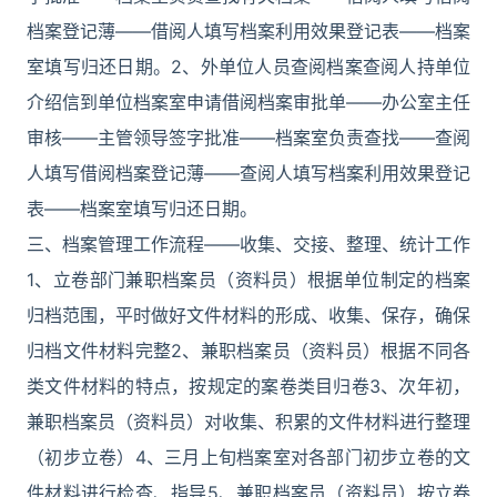
档案登记薄——借阅人填写档案利用效果登记表——档案
室填写归还日期。2、外单位人员查阅档案查阅人持单位
介绍信到单位档案室申请借阅档案审批单——办公室主任
审核——主管领导签字批准——档案室负责查找——查阅
人填写借阅档案登记薄——查阅人填写档案利用效果登记
表——档案室填写归还日期。
三、档案管理工作流程——收集、交接、整理、统计工作
1、立卷部门兼职档案员（资料员）根据单位制定的档案
归档范围，平时做好文件材料的形成、收集、保存，确保
归档文件材料完整2、兼职档案员（资料员）根据不同各
类文件材料的特点，按规定的案卷类目归卷3、次年初，
兼职档案员（资料员）对收集、积累的文件材料进行整理
（初步立卷）4、三月上旬档案室对各部门初步立卷的文
件材料进行检查、指导5、兼职档案员（资料员）按立卷