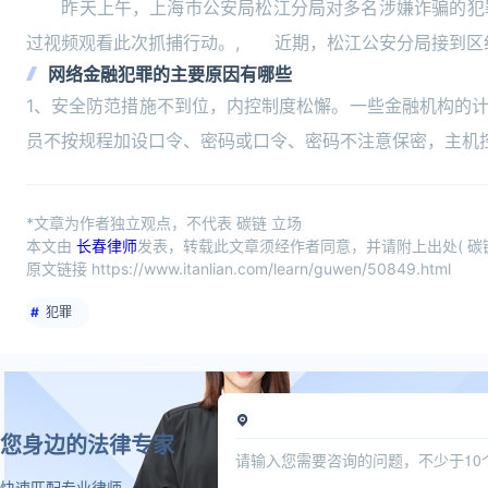
昨天上午，上海市公安局松江分局对多名涉嫌诈骗的犯罪
过视频观看此次抓捕行动。, 近期，松江公安分局接到区
网络金融犯罪的主要原因有哪些
1、安全防范措施不到位，内控制度松懈。一些金融机构的
员不按规程加设口令、密码或口令、密码不注意保密，主机
*文章为作者独立观点，不代表 碳链 立场
本文由
长春律师
发表，转载此文章须经作者同意，并请附上出处( 碳链
原文链接 https://www.itanlian.com/learn/guwen/50849.html
犯罪
您身边的法律专家
快速匹配专业律师，