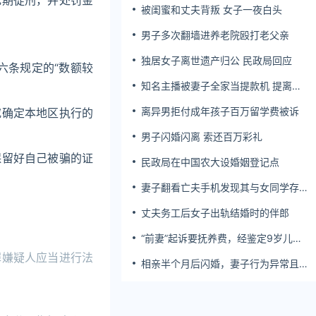
无期徒刑，并处罚金
被闺蜜和丈夫背叛 女子一夜白头
男子多次翻墙进养老院殴打老父亲
独居女子离世遗产归公 民政局回应
六条规定的“数额较
知名主播被妻子全家当提款机 提离婚
后反被对簿公堂
离异男拒付成年孩子百万留学费被诉
究确定本地区执行的
男子闪婚闪离 索还百万彩礼
保留好自己被骗的证
民政局在中国农大设婚姻登记点
妻子翻看亡夫手机发现其与女同学存婚
外情，双方互相转账近百万
丈夫务工后女子出轨结婚时的伴郎
“前妻”起诉要抚养费，经鉴定9岁儿子
非他亲生！男子起诉索赔37万
罪嫌疑人应当进行法
相亲半个月后闪婚，妻子行为异常且持
续服药，男子起诉离婚；法院：系婚前
隐瞒重大疾病，撤销两人婚姻关系