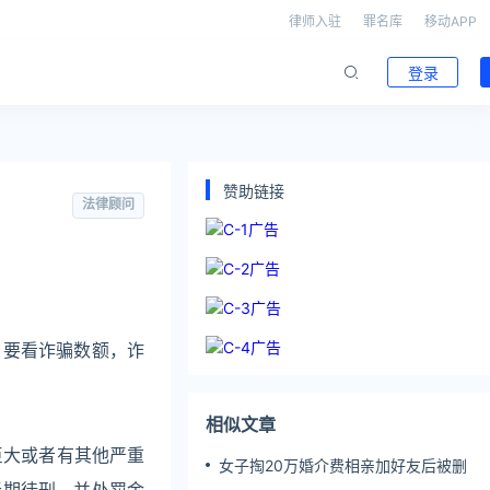
律师入驻
罪名库
移动APP
登录
赞助链接
法律顾问
，要看诈骗数额，诈
相似文章
巨大或者有其他严重
女子掏20万婚介费相亲加好友后被删