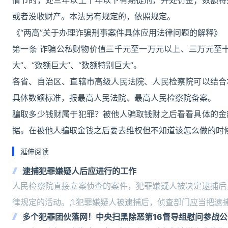
情节的，处三年以上十年以下有期徒刑，并处罚金；数额特
或者没收财产。本法另有规定的，依照规定。
《“两高”关于办理诈骗刑事案件具体应用法律问题的解释》
第一条 诈骗公私财物价值三千元至一万元以上、三万元至
大”、“数额巨大”、“数额特别巨大”。
各省、自治区、直辖市高级人民法院、人民检察院可以结合
具体数额标准，报最高人民法院、最高人民检察院备案。
骗取多少钱财属于犯罪？被他人骗取钱财之后看看具体的金
据。在被他人骗取金钱之后要去维权但不知道该怎么做的时
延伸阅读
逮捕犯罪嫌疑人后应进行的工作
人民检察院直接立案侦查的案件，犯罪嫌疑人被决定逮捕后
律规定的活动。,1.犯罪嫌疑人被逮捕后，侦查部门应当把逮
多个犯罪团伙落网！中央扫黑除恶第16督导组慰问参战