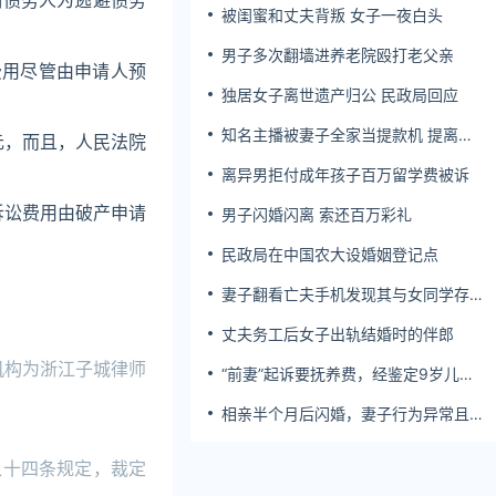
制债务人为逃避债务
被闺蜜和丈夫背叛 女子一夜白头
男子多次翻墙进养老院殴打老父亲
费用尽管由申请人预
独居女子离世遗产归公 民政局回应
。
知名主播被妻子全家当提款机 提离婚
元，而且，人民法院
后反被对簿公堂
离异男拒付成年孩子百万留学费被诉
诉讼费用由破产申请
男子闪婚闪离 索还百万彩礼
民政局在中国农大设婚姻登记点
妻子翻看亡夫手机发现其与女同学存婚
外情，双方互相转账近百万
丈夫务工后女子出轨结婚时的伴郎
机构为浙江子城律师
“前妻”起诉要抚养费，经鉴定9岁儿子
非他亲生！男子起诉索赔37万
相亲半个月后闪婚，妻子行为异常且持
续服药，男子起诉离婚；法院：系婚前
隐瞒重大疾病，撤销两人婚姻关系
八十四条规定，裁定