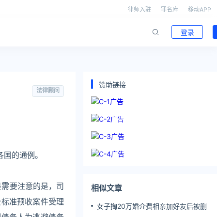
律师入驻
罪名库
移动APP
登录
赞助链接
法律顾问
各国的通例。
是需要注意的是，司
相似文章
费标准预收案件受理
女子掏20万婚介费相亲加好友后被删