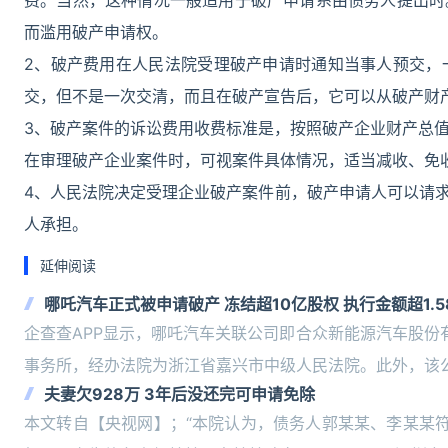
费。当然，这种情况一般适用于破产申请系由债务人提出时
而滥用破产申请权。
2、破产费用在人民法院受理破产申请时通知当事人预交，
交，但不是一次交清，而且在破产宣告后，它可以从破产财
3、破产案件的诉讼费用收费标准是，按照破产企业财产总值
在审理破产企业案件时，可视案件具体情况，适当减收、免
4、人民法院决定受理企业破产案件前，破产申请人可以请
人承担。
延伸阅读
哪吒汽车正式被申请破产 冻结超10亿股权 执行金额超1.5
企查查APP显示，哪吒汽车关联公司即合众新能源汽车股份
事务所，经办法院为浙江省嘉兴市中级人民法院。此外，该
夫妻欠928万 3年后没还完可申请免除
本文转自【央视网】；“本院认为，债务人郭某某、李某某