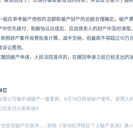
。其原因在于，法院办案需要适当的经费，并且这也是为了遏
一般应参考破产债权的总额和破产财产的总额合理确定。破产
产中优先拨付，和解协议达成后，应自债务人的财产中及时清偿
依照财产案件收费标准计算，减半交纳，但最高不得超过10万
收诉讼费用。
求撤回破产申请，人民法院准许的，在撤回申请之前已经支出的
8亿
有限公司被申请破产一案更新，6月19日新增破产案件。管理人
公司本月以来新增4
符合宣告破产的条件……依照《深圳经济特区个人破产条例》第