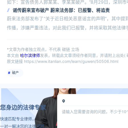
如下：宣告债务人郭某某、李某某破产。”8月29日，深圳
谣传蔚来宣布破产 蔚来法务部：已报警、将追责
蔚来法务部发布了“关于近日相关恶意谣言的声明”，其中提
传播，涉嫌严重违法，对此我们已报警，并将采取其他法律
*文章为作者独立观点，不代表 碳链 立场
本文由
哈尔滨律师
发表，转载此文章须经作者同意，并请附上出处( 
原文链接 https://www.itanlian.com/learn/guwen/50506.html
破产
您身边的法律专家
快速匹配专业律师，
一对一解决您的法律问题，