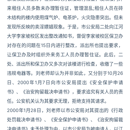
来租住人员多数未办理暂住证，管理混乱;租住人员在砖
木结构的楼内使用煤气炉、电茶炉，火灾隐患突出。但未
发现所反映的卖淫嫖娼现象。于是，市公安局二处向江河
大学李家坡校区发出整改通知书，督促李家坡校区保卫办
对存在的问题在15日内进行整改，派出所也提出要求，
让保卫办及时组织外来务工人员办理暂住证。此后，二
处、派出所和保卫办又多次对该楼进行检查，收缴了一些
违规电器等。刘老师却认为并非如此，又分别于10月26
日、2000年1月7日向市公安局提出《安全保护申请
书》、《治安拘留裁决申请书》，要求追究有关人员的责
任。公安机关认为其要求无理，拒绝支持其请求。
2000年1月28日，刘老师以市公安局对其提出的《行政
处罚裁决申请书》、《安全保护申请书》、《治安拘留裁
决申请书》未予处理为由，以市公安局为被申请人，以江