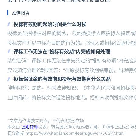
第五十八条建筑施工企业对工程的施工质量负责。
延伸阅读
投标有效期的起始时间是什么时候
投标是与招标相对应的概念，它是指投标人应招标人特定或
投标文件并以中标为目的的行为的。招标人或招标代理机构
评标工作无法在“投标有效期”内完成如何处理
法律咨询：评标工作无法在事先约定的“投标有效期”内完成
应该如何处理?律师回答：“在原投标有效期结束前，出现特
投标保证金的有效期和投标有效期有什么关系
律师回答：是的。相关法律知识：《中华人民共和国招标投
止时间前，将投标文件送达投标地点。招标人收到投标文件
*文章为作者独立观点，不代表 碳链 立场
本文由
德阳律师
发表，转载此文章须经作者同意，并请附上出处( 碳链
原文链接 https://www.itanlian.com/learn/guwen/50377.html