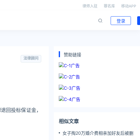
律师入驻
罪名库
移动APP
登录
赞助链接
法律顾问
想退回投标保证金，
相似文章
女子掏20万婚介费相亲加好友后被删