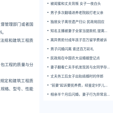
被闺蜜和丈夫背叛 女子一夜白头
男子多次翻墙进养老院殴打老父亲
独居女子离世遗产归公 民政局回应
监督管理部门或者国
知名主播被妻子全家当提款机 提离婚
书。
后反被对簿公堂
离异男拒付成年孩子百万留学费被诉
政法规和建筑工程质
男子闪婚闪离 索还百万彩礼
民政局在中国农大设婚姻登记点
分包工程的质量与分
妻子翻看亡夫手机发现其与女同学存婚
外情，双方互相转账近百万
丈夫务工后女子出轨结婚时的伴郎
的规定和建筑工程质
“前妻”起诉要抚养费，经鉴定9岁儿子
其规格、型号、性能
非他亲生！男子起诉索赔37万
相亲半个月后闪婚，妻子行为异常且持
续服药，男子起诉离婚；法院：系婚前
隐瞒重大疾病，撤销两人婚姻关系