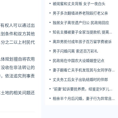
被闺蜜和丈夫背叛 女子一夜白头
男子多次翻墙进养老院殴打老父亲
独居女子离世遗产归公 民政局回应
所有权人可以通过出
知名主播被妻子全家当提款机 提离婚
规划条件和双方其他
后反被对簿公堂
离异男拒付成年孩子百万留学费被诉
三分之二以上村民代
男子闪婚闪离 索还百万彩礼
总体规划擅自将农用
民政局在中国农大设婚姻登记点
，没收在非法转让的
妻子翻看亡夫手机发现其与女同学存婚
外情，双方互相转账近百万
的，依法追究刑事责
丈夫务工后女子出轨结婚时的伴郎
“前妻”起诉要抚养费，经鉴定9岁儿子
体土地的相关问题还
非他亲生！男子起诉索赔37万
相亲半个月后闪婚，妻子行为异常且持
。
续服药，男子起诉离婚；法院：系婚前
隐瞒重大疾病，撤销两人婚姻关系