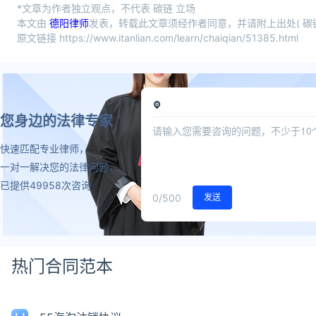
*文章为作者独立观点，不代表 碳链 立场
本文由
德阳律师
发表，转载此文章须经作者同意，并请附上出处( 碳链
原文链接 https://www.itanlian.com/learn/chaiqian/51385.html
您身边的法律专家
快速匹配专业律师，
一对一解决您的法律问题，
已提供49958次咨询
0
/500
发送
热门合同范本