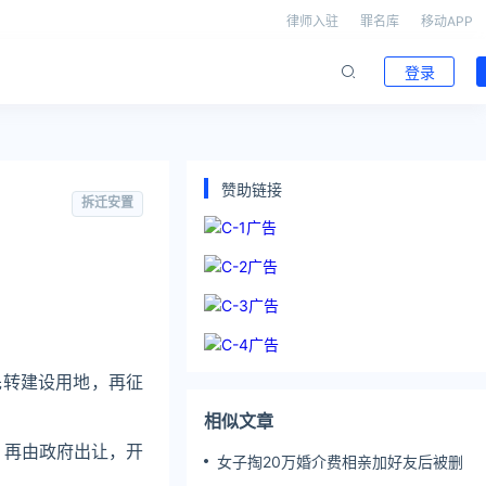
律师入驻
罪名库
移动APP
登录
赞助链接
拆迁安置
先转建设用地，再征
相似文章
，再由政府出让，开
女子掏20万婚介费相亲加好友后被删