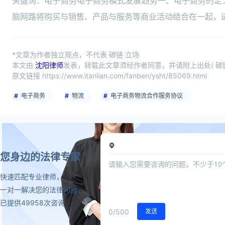
关键词：电子商务电子商务模式发展趋势一、电子商务的定义及其发
脑网路将购买与销售、产品与服务等商业活动结合在一起，
*文章为作者独立观点，不代表 碳链 立场
本文由
沈阳律师
发表，转载此文章须经作者同意，并请附上出处( 碳链
原文链接 https://www.itanlian.com/fanben/ysht/85069.html
电子商务
物流
电子商务物流合作服务协议
您身边的法律专家
快速匹配专业律师，
一对一解决您的法律问题，
已提供49958次咨询
0
/500
发送