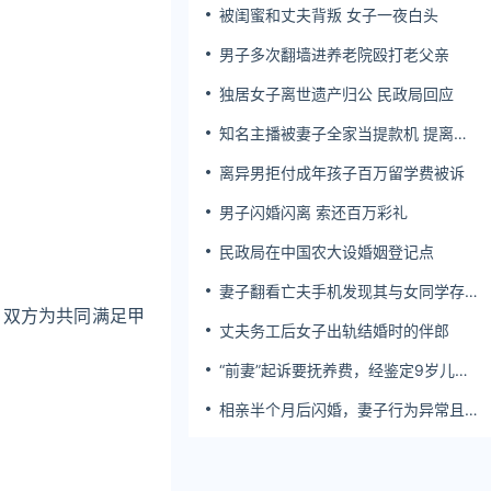
被闺蜜和丈夫背叛 女子一夜白头
男子多次翻墙进养老院殴打老父亲
独居女子离世遗产归公 民政局回应
知名主播被妻子全家当提款机 提离婚
后反被对簿公堂
离异男拒付成年孩子百万留学费被诉
男子闪婚闪离 索还百万彩礼
民政局在中国农大设婚姻登记点
妻子翻看亡夫手机发现其与女同学存婚
外情，双方互相转账近百万
。双方为共同满足甲
丈夫务工后女子出轨结婚时的伴郎
“前妻”起诉要抚养费，经鉴定9岁儿子
非他亲生！男子起诉索赔37万
相亲半个月后闪婚，妻子行为异常且持
续服药，男子起诉离婚；法院：系婚前
隐瞒重大疾病，撤销两人婚姻关系