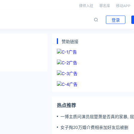
律师入驻
罪名库
移动APP
登录
赞助链接
热点推荐
一博主质问演员屈楚萧是否真的家暴, 
方公开判决书否认
女子掏20万婚介费相亲加好友后被删