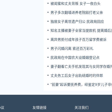
被闺蜜和丈夫背叛 女子一夜白头
男子多次翻墙进养老院殴打老父亲
独居女子离世遗产归公 民政局回应
知名主播被妻子全家当提款机 提离婚后
簿公堂
离异男拒付成年孩子百万留学费被诉
男子闪婚闪离 索还百万彩礼
民政局在中国农大设婚姻登记点
妻子翻看亡夫手机发现其与女同学存婚
双方互相转账近百万
丈夫务工后女子出轨结婚时的伴郎
“前妻”起诉要抚养费，经鉴定9岁儿子非
生！男子起诉索赔37万
协议
友情链接
关注我们