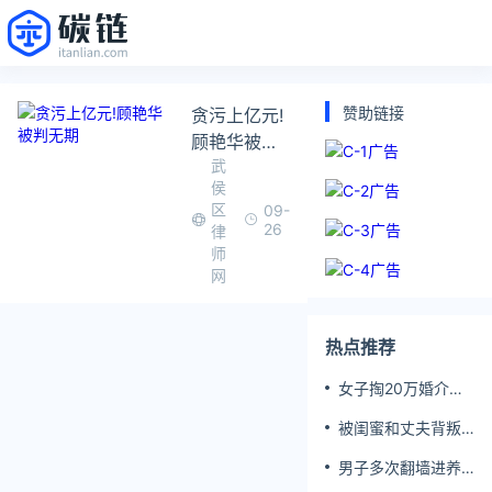
赞助链接
贪污上亿元!
顾艳华被判
武
无期
侯
区
09-
26
律
师
网
热点推荐
女子掏20万婚介费
相亲加好友后被删
被闺蜜和丈夫背叛
女子一夜白头
男子多次翻墙进养
老院殴打老父亲