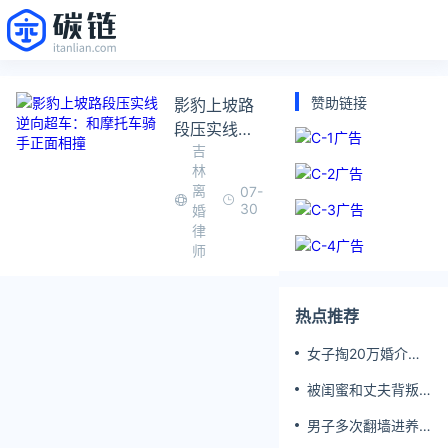
赞助链接
影豹上坡路
段压实线逆
吉
向超车：和
林
摩托车骑手
离
07-
正面相撞
30
婚
律
师
热点推荐
女子掏20万婚介费
相亲加好友后被删
被闺蜜和丈夫背叛
女子一夜白头
男子多次翻墙进养
老院殴打老父亲