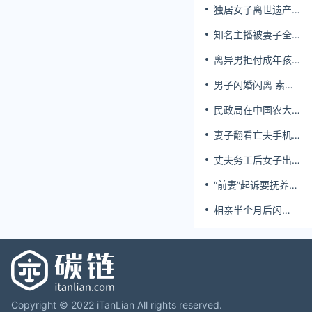
独居女子离世遗产
归公 民政局回应
知名主播被妻子全
家当提款机 提离婚
离异男拒付成年孩
后反被对簿公堂
子百万留学费被诉
男子闪婚闪离 索还
百万彩礼
民政局在中国农大
设婚姻登记点
妻子翻看亡夫手机
发现其与女同学存
丈夫务工后女子出
婚外情，双方互相
轨结婚时的伴郎
转账近百万
“前妻”起诉要抚养
费，经鉴定9岁儿子
相亲半个月后闪
非他亲生！男子起
婚，妻子行为异常
诉索赔37万
且持续服药，男子
起诉离婚；法院：
系婚前隐瞒重大疾
病，撤销两人婚姻
关系
Copyright © 2022 iTanLian All rights reserved.