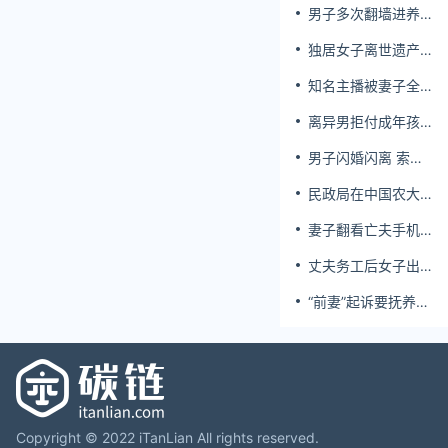
男子多次翻墙进养
老院殴打老父亲
独居女子离世遗产
归公 民政局回应
知名主播被妻子全
家当提款机 提离婚
离异男拒付成年孩
后反被对簿公堂
子百万留学费被诉
男子闪婚闪离 索还
百万彩礼
民政局在中国农大
设婚姻登记点
妻子翻看亡夫手机
发现其与女同学存
丈夫务工后女子出
婚外情，双方互相
轨结婚时的伴郎
转账近百万
“前妻”起诉要抚养
费，经鉴定9岁儿子
非他亲生！男子起
诉索赔37万
Copyright © 2022 iTanLian All rights reserved.