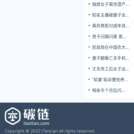
独居女子离世遗产
归公 民政局回应
知名主播被妻子全
家当提款机 提离婚
离异男拒付成年孩
后反被对簿公堂
子百万留学费被诉
男子闪婚闪离 索还
百万彩礼
民政局在中国农大
设婚姻登记点
妻子翻看亡夫手机
发现其与女同学存
丈夫务工后女子出
婚外情，双方互相
轨结婚时的伴郎
转账近百万
“前妻”起诉要抚养
费，经鉴定9岁儿子
相亲半个月后闪
非他亲生！男子起
婚，妻子行为异常
诉索赔37万
且持续服药，男子
起诉离婚；法院：
系婚前隐瞒重大疾
病，撤销两人婚姻
关系
Copyright © 2022 iTanLian All rights reserved.