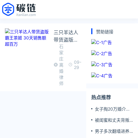
赞助链接
三只羊达人
带货盗版霸
石
王茶姬 30天
家
销售额超百
庄
万
09-
离
29
婚
律
师
热点推荐
女子掏20万婚介费
相亲加好友后被删
被闺蜜和丈夫背叛
女子一夜白头
男子多次翻墙进养
老院殴打老父亲