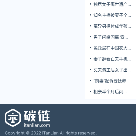
独居女子离世遗产
归公 民政局回应
知名主播被妻子全
家当提款机 提离婚
离异男拒付成年孩
后反被对簿公堂
子百万留学费被诉
男子闪婚闪离 索还
百万彩礼
民政局在中国农大
设婚姻登记点
妻子翻看亡夫手机
发现其与女同学存
丈夫务工后女子出
婚外情，双方互相
轨结婚时的伴郎
转账近百万
“前妻”起诉要抚养
费，经鉴定9岁儿子
相亲半个月后闪
非他亲生！男子起
婚，妻子行为异常
诉索赔37万
且持续服药，男子
起诉离婚；法院：
系婚前隐瞒重大疾
病，撤销两人婚姻
关系
Copyright © 2022 iTanLian All rights reserved.