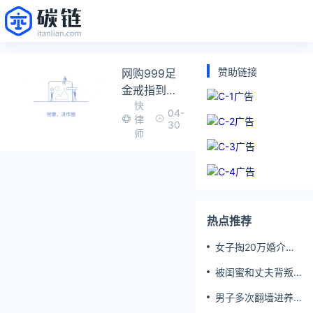
赞助链接
网购999足
金戒指到手
快
纯度仅为14k
04-
律
30
师
热点推荐
女子掏20万婚介费
相亲加好友后被删
被闺蜜和丈夫背叛
女子一夜白头
男子多次翻墙进养
老院殴打老父亲