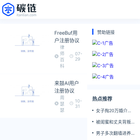
赞助链接
FreeBuf用
户注册协议
律
师
07-
29
百
科
来鼓AI用户
注册协议
周
热点推荐
10-
瑟
31
瑟
女子掏20万婚介费
相亲加好友后被删
被闺蜜和丈夫背叛
女子一夜白头
男子多次翻墙进养
老院殴打老父亲