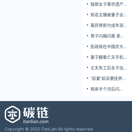
独居女子离世遗产
归公 民政局回应
知名主播被妻子全
家当提款机 提离婚
离异男拒付成年孩
后反被对簿公堂
子百万留学费被诉
男子闪婚闪离 索还
百万彩礼
民政局在中国农大
设婚姻登记点
妻子翻看亡夫手机
发现其与女同学存
丈夫务工后女子出
婚外情，双方互相
轨结婚时的伴郎
转账近百万
“前妻”起诉要抚养
费，经鉴定9岁儿子
相亲半个月后闪
非他亲生！男子起
婚，妻子行为异常
诉索赔37万
且持续服药，男子
起诉离婚；法院：
系婚前隐瞒重大疾
病，撤销两人婚姻
关系
Copyright © 2022 iTanLian All rights reserved.