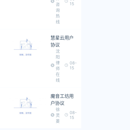
15
咨
询
热
线
慧星云用户
协议
沈
阳
律
08-
15
师
在
线
魔音工坊用
户协议
徐
08-
灵
15
菱