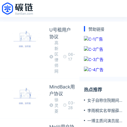
赞助链接
U号租用户
协议
高
新
区
06-
17
律
师
网
MindBack用
热点推荐
户协议
徐
女子自称住院期间
03-
灵
遭侵犯 医生被停职
28
李雨桐实名举报薛
菱
之谦重婚
一博主质问演员屈
Molili用户协
楚萧是否真的家暴,