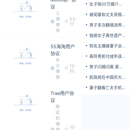
女子掏20万婚介费
屈楚萧方公开判决
议
相亲加好友后被删
书否认
上
被闺蜜和丈夫背叛
海
03-
女子一夜白头
17
律
男子多次翻墙进养
师
老院殴打老父亲
独居女子离世遗产
归公 民政局回应
知名主播被妻子全
55海淘用户
家当提款机 提离婚
协议
离异男拒付成年孩
后反被对簿公堂
长
子百万留学费被诉
沙
12-
男子闪婚闪离 索还
22
律
百万彩礼
师
民政局在中国农大
设婚姻登记点
妻子翻看亡夫手机
Trae用户协
发现其与女同学存
婚外情，双方互相
议
转账近百万
附
近
的
律
10-
师