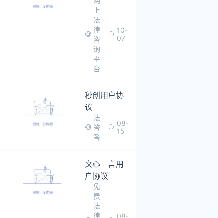
网
上
法
律
10-
07
咨
询
平
台
秒创用户协
议
法
08-
答
15
答
文心一言用
户协议
免
费
法
律
08-