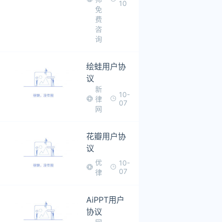
10
免
费
咨
询
绘蛙用户协
议
新
10-
律
07
网
花瓣用户协
议
优
10-
07
律
AiPPT用户
协议