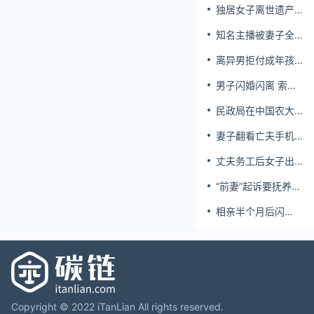
独居女子离世遗产
归公 民政局回应
知名主播被妻子全
家当提款机 提离婚
离异男拒付成年孩
后反被对簿公堂
子百万留学费被诉
男子闪婚闪离 索还
百万彩礼
民政局在中国农大
设婚姻登记点
妻子翻看亡夫手机
发现其与女同学存
丈夫务工后女子出
婚外情，双方互相
轨结婚时的伴郎
转账近百万
“前妻”起诉要抚养
费，经鉴定9岁儿子
相亲半个月后闪
非他亲生！男子起
婚，妻子行为异常
诉索赔37万
且持续服药，男子
起诉离婚；法院：
系婚前隐瞒重大疾
病，撤销两人婚姻
关系
Copyright © 2022 iTanLian All rights reserved.