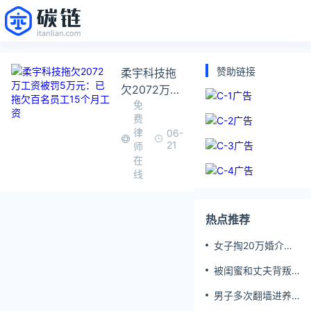
赞助链接
柔宇科技拖
欠2072万工
免
资被罚5万
费
元：已拖欠
律
06-
百名员工15
21
师
个月工资
在
线
热点推荐
女子掏20万婚介费
相亲加好友后被删
被闺蜜和丈夫背叛
女子一夜白头
男子多次翻墙进养
老院殴打老父亲