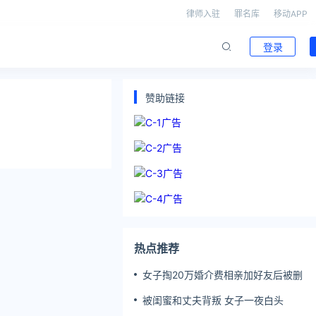
律师入驻
罪名库
移动APP
登录
赞助链接
热点推荐
女子掏20万婚介费相亲加好友后被删
被闺蜜和丈夫背叛 女子一夜白头