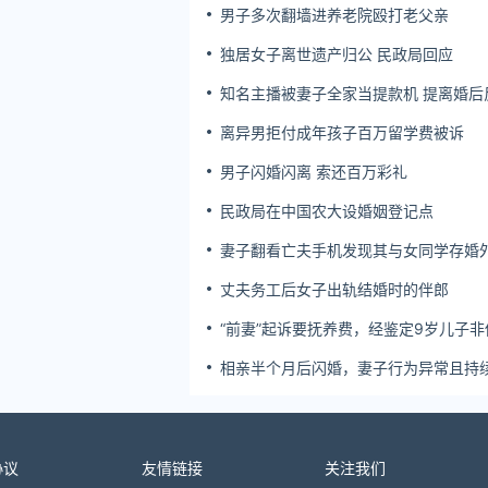
男子多次翻墙进养老院殴打老父亲
独居女子离世遗产归公 民政局回应
知名主播被妻子全家当提款机 提离婚后
簿公堂
离异男拒付成年孩子百万留学费被诉
男子闪婚闪离 索还百万彩礼
民政局在中国农大设婚姻登记点
妻子翻看亡夫手机发现其与女同学存婚
双方互相转账近百万
丈夫务工后女子出轨结婚时的伴郎
“前妻”起诉要抚养费，经鉴定9岁儿子非
生！男子起诉索赔37万
相亲半个月后闪婚，妻子行为异常且持
药，男子起诉离婚；法院：系婚前隐瞒
病，撤销两人婚姻关系
协议
友情链接
关注我们