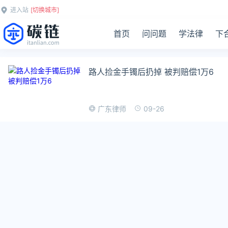
进入站
[切换城市]
首页
问问题
学法律
下
路人捡金手镯后扔掉 被判赔偿1万6
09-26
广东律师