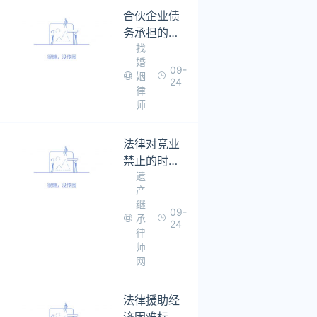
合伙企业债
务承担的法
找
律依据是什
婚
么
09-
姻
24
律
师
法律对竞业
禁止的时间
遗
是如何规定
产
的
继
09-
承
24
律
师
网
法律援助经