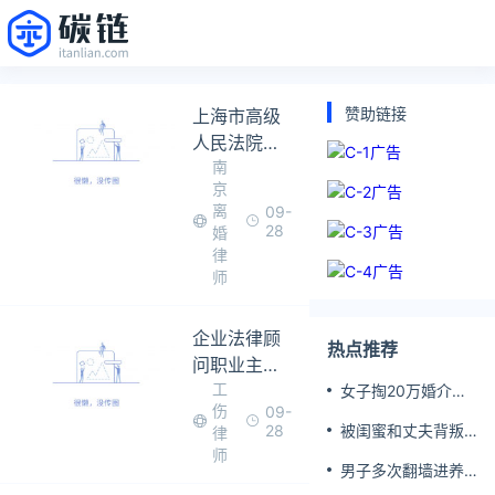
赞助链接
上海市高级
人民法院关
南
于执行夫妻
京
个人债务及
离
09-
共同债务案
28
婚
件法律适用
律
师
企业法律顾
热点推荐
问职业主要
工
职责有哪些
女子掏20万婚介费
伤
09-
相亲加好友后被删
28
被闺蜜和丈夫背叛
律
女子一夜白头
师
男子多次翻墙进养
老院殴打老父亲