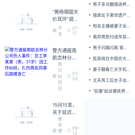
男子多次翻墙进养
老院殴打老父亲
"黄杨钿甜天
独居女子离世遗产
价耳环"调查
归公 民政局回应
结果公布
知名主播被妻子全
今
07-
家当提款机 提离婚
17
法
离异男拒付成年孩
后反被对簿公堂
子百万留学费被诉
男子闪婚闪离 索还
警方通报南
百万彩礼
航吉林分公
民政局在中国农大
若
司伤人事
设婚姻登记点
妻子翻看亡夫手机
只
件：员工李
07-
发现其与女同学存
如
03
某某（男，
丈夫务工后女子出
婚外情，双方互相
初
31岁）因工
轨结婚时的伴郎
转账近百万
见
“前妻”起诉要抚养
作纠纷，扎
费，经鉴定9岁儿子
伤两名同事
非他亲生！男子起
15问15答，
后跳楼身亡
诉索赔37万
关于延迟退
雅
休你关心的
安
都在这！
09-
律
13