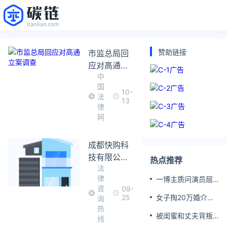
赞助链接
市监总局回
应对高通立
中
案调查
国
10-
法
13
律
网
成都快购科
技有限公司
热点推荐
法
被立案调查
律
一博主质问演员屈
咨
09-
楚萧是否真的家暴,
25
女子掏20万婚介费
询
屈楚萧方公开判决
相亲加好友后被删
热
书否认
被闺蜜和丈夫背叛
线
女子一夜白头