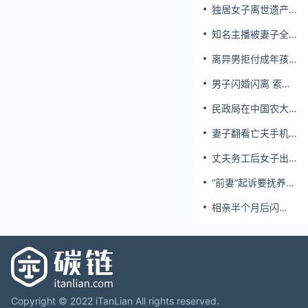
独居女子离世遗产
归公 民政局回应
知名主播被妻子全
家当提款机 提离婚
离异男拒付成年孩
后反被对簿公堂
子百万留学费被诉
男子闪婚闪离 索还
百万彩礼
民政局在中国农大
设婚姻登记点
妻子翻看亡夫手机
发现其与女同学存
丈夫务工后女子出
婚外情，双方互相
轨结婚时的伴郎
转账近百万
“前妻”起诉要抚养
费，经鉴定9岁儿子
相亲半个月后闪
非他亲生！男子起
婚，妻子行为异常
诉索赔37万
且持续服药，男子
起诉离婚；法院：
系婚前隐瞒重大疾
病，撤销两人婚姻
关系
Copyright © 2022 iTanLian All rights reserved.