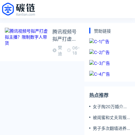
赞助链接
腾讯视频号
拟严打虚拟
主播？限制
樊
06-
数字人带货
18
迪
热点推荐
女子掏20万婚介费
相亲加好友后被删
被闺蜜和丈夫背叛
女子一夜白头
男子多次翻墙进养
老院殴打老父亲