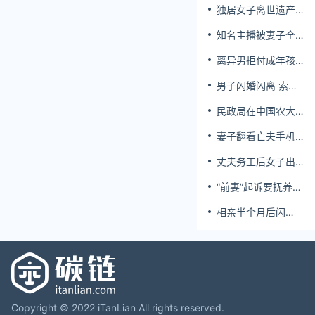
独居女子离世遗产
归公 民政局回应
知名主播被妻子全
家当提款机 提离婚
离异男拒付成年孩
后反被对簿公堂
子百万留学费被诉
男子闪婚闪离 索还
百万彩礼
民政局在中国农大
设婚姻登记点
妻子翻看亡夫手机
发现其与女同学存
丈夫务工后女子出
婚外情，双方互相
轨结婚时的伴郎
转账近百万
“前妻”起诉要抚养
费，经鉴定9岁儿子
相亲半个月后闪
非他亲生！男子起
婚，妻子行为异常
诉索赔37万
且持续服药，男子
起诉离婚；法院：
系婚前隐瞒重大疾
病，撤销两人婚姻
关系
Copyright © 2022 iTanLian All rights reserved.