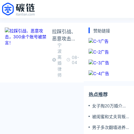
赞助链接
拉踩引战、
恶意攻击，
宁
300余个账
波
号被禁言！
离
08-
04
婚
律
师
热点推荐
女子掏20万婚介费
相亲加好友后被删
被闺蜜和丈夫背叛
女子一夜白头
男子多次翻墙进养
老院殴打老父亲