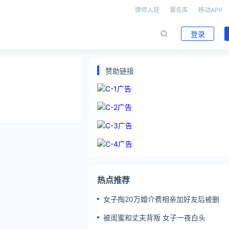
律师入驻
罪名库
移动APP
登录
赞助链接
热点推荐
女子掏20万婚介费相亲加好友后被删
被闺蜜和丈夫背叛 女子一夜白头