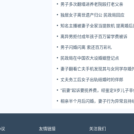
男子多次翻墙进养老院殴打老父亲
独居女子离世遗产归公 民政局回应
知名主播被妻子全家当提款机 提离婚后
簿公堂
离异男拒付成年孩子百万留学费被诉
男子闪婚闪离 索还百万彩礼
民政局在中国农大设婚姻登记点
妻子翻看亡夫手机发现其与女同学存婚
双方互相转账近百万
丈夫务工后女子出轨结婚时的伴郎
“前妻”起诉要抚养费，经鉴定9岁儿子非
生！男子起诉索赔37万
相亲半个月后闪婚，妻子行为异常且持
药，男子起诉离婚；法院：系婚前隐瞒
病，撤销两人婚姻关系
协议
友情链接
关注我们