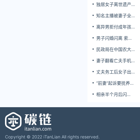
独居女子离世遗产
归公 民政局回应
知名主播被妻子全
家当提款机 提离婚
离异男拒付成年孩
后反被对簿公堂
子百万留学费被诉
男子闪婚闪离 索还
百万彩礼
民政局在中国农大
设婚姻登记点
妻子翻看亡夫手机
发现其与女同学存
丈夫务工后女子出
婚外情，双方互相
轨结婚时的伴郎
转账近百万
“前妻”起诉要抚养
费，经鉴定9岁儿子
相亲半个月后闪
非他亲生！男子起
婚，妻子行为异常
诉索赔37万
且持续服药，男子
起诉离婚；法院：
系婚前隐瞒重大疾
病，撤销两人婚姻
关系
Copyright © 2022 iTanLian All rights reserved.