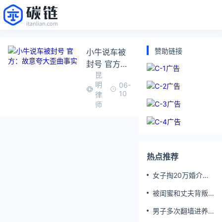
赞助链接
小牛说车被
封号 官方：
昆
故意夸大歪
明
06-
曲事实
10
律
师
热点推荐
女子掏20万婚介费
相亲加好友后被删
被闺蜜和丈夫背叛
女子一夜白头
男子多次翻墙进养
老院殴打老父亲