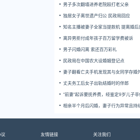
男子多次翻墙进养老院殴打老父亲
独居女子离世遗产归公 民政局回应
知名主播被妻子全家当提款机 提离婚后
簿公堂
离异男拒付成年孩子百万留学费被诉
男子闪婚闪离 索还百万彩礼
民政局在中国农大设婚姻登记点
妻子翻看亡夫手机发现其与女同学存婚
双方互相转账近百万
丈夫务工后女子出轨结婚时的伴郎
“前妻”起诉要抚养费，经鉴定9岁儿子非
生！男子起诉索赔37万
相亲半个月后闪婚，妻子行为异常且持
药，男子起诉离婚；法院：系婚前隐瞒
病，撤销两人婚姻关系
协议
友情链接
关注我们