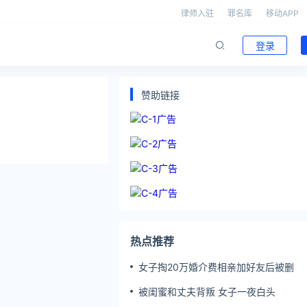
律师入驻
罪名库
移动APP
登录
赞助链接
热点推荐
女子掏20万婚介费相亲加好友后被删
被闺蜜和丈夫背叛 女子一夜白头