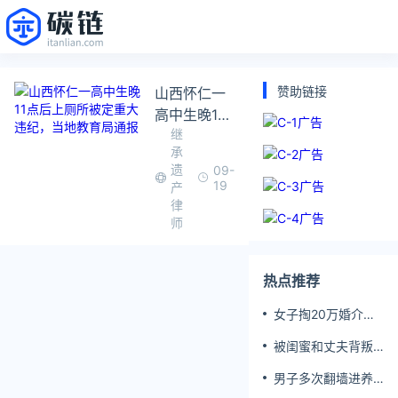
赞助链接
山西怀仁一
高中生晚11
继
点后上厕所
承
被定重大违
遗
09-
纪，当地教
19
产
育局通报
律
师
热点推荐
女子掏20万婚介费
相亲加好友后被删
被闺蜜和丈夫背叛
女子一夜白头
男子多次翻墙进养
老院殴打老父亲