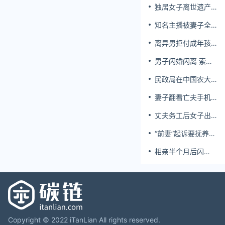
独居女子离世遗产
归公 民政局回应
知名主播被妻子全
家当提款机 提离婚
离异男拒付成年孩
后反被对簿公堂
子百万留学费被诉
男子闪婚闪离 索还
百万彩礼
民政局在中国农大
设婚姻登记点
妻子翻看亡夫手机
发现其与女同学存
丈夫务工后女子出
婚外情，双方互相
轨结婚时的伴郎
转账近百万
“前妻”起诉要抚养
费，经鉴定9岁儿子
相亲半个月后闪
非他亲生！男子起
婚，妻子行为异常
诉索赔37万
且持续服药，男子
起诉离婚；法院：
系婚前隐瞒重大疾
病，撤销两人婚姻
关系
Copyright © 2022 iTanLian All rights reserved.