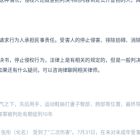
这种情况，侵权人还故意把判决书的内容到处公开宣扬的人，
请求行为人承担民事责任。受害人的停止侵害、排除妨碍、消
决书，停止侵权行为，法律上是有相关的规定的，但是一般判
如果还有什么疑问，可以咨询律聊网相关律师。
气之下，先后用手、运动鞋抽打妻子臀部、胯部等位置，最终
罪被判处有期徒刑10年
张彤（化名） 受到了“二次伤害”。7月31日，在未对未成年受