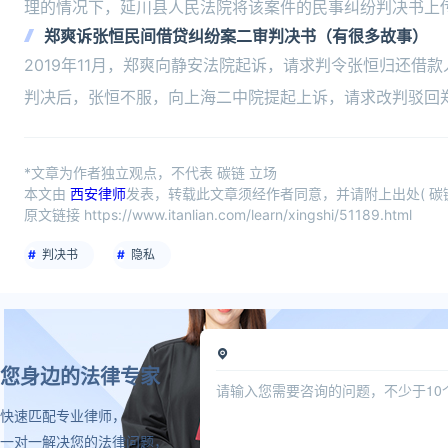
理的情况下，延川县人民法院将该案件的民事纠纷判决书上
郑爽诉张恒民间借贷纠纷案二审判决书（有很多故事）
2019年11月，郑爽向静安法院起诉，请求判令张恒归还借
判决后，张恒不服，向上海二中院提起上诉，请求改判驳回
*文章为作者独立观点，不代表 碳链 立场
本文由
西安律师
发表，转载此文章须经作者同意，并请附上出处( 碳链
原文链接 https://www.itanlian.com/learn/xingshi/51189.html
判决书
隐私
您身边的法律专家
快速匹配专业律师，
一对一解决您的法律问题，