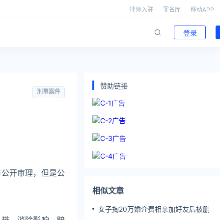
律师入驻
罪名库
移动APP
登录
赞助链接
刑事案件
不公开审理，但是公
相似文章
女子掏20万婚介费相亲加好友后被删