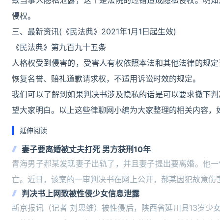
致当事人隐私泄露，这个是法院的过错造成隐私侵权。明知
侵权。
三、最新资讯(《民法典》2021年1月1日起生效)
《民法典》第九百九十五条
人格权受到侵害的，受害人有权依照本法和其他法律的规定
恢复名誉、赔礼道歉请求权，不适用诉讼时效的规定。
我们可以了解到如果判决书涉及隐私的话是可以要求撤下判
望大家明白。以上这些律聊网小编为大家整理的相关内容，
延伸阅读
妻子要离婚被丈夫打死 男方获刑10年
青海男子郝某发现妻子出轨了，并且妻子提出要离婚。他一
亡。近日，该案的一审判决书在网上公开，郝某因犯故意伤害
判决书上网致被性侵少女信息泄露
新京报讯（记者 刘思维）被性侵后，陕西省延川县13岁少女