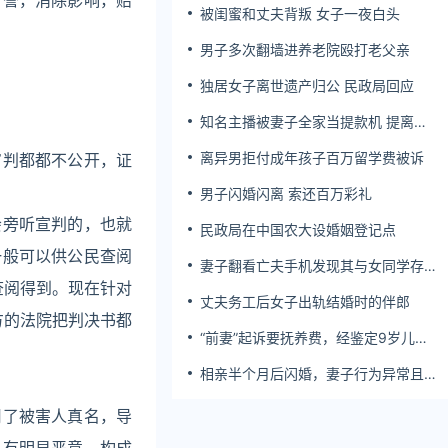
名誉，消除影响，赔
被闺蜜和丈夫背叛 女子一夜白头
男子多次翻墙进养老院殴打老父亲
独居女子离世遗产归公 民政局回应
知名主播被妻子全家当提款机 提离婚
后反被对簿公堂
离异男拒付成年孩子百万留学费被诉
审判都都不公开，证
男子闪婚闪离 索还百万彩礼
会旁听宣判的，也就
民政局在中国农大设婚姻登记点
一般可以供公民查阅
妻子翻看亡夫手机发现其与女同学存婚
外情，双方互相转账近百万
查阅得到。现在针对
丈夫务工后女子出轨结婚时的伴郎
方的法院把判决书都
“前妻”起诉要抚养费，经鉴定9岁儿子
。
非他亲生！男子起诉索赔37万
相亲半个月后闪婚，妻子行为异常且持
续服药，男子起诉离婚；法院：系婚前
隐瞒重大疾病，撤销两人婚姻关系
用了被害人真名，导